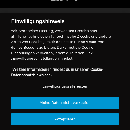
Kopfhörer-Ersatzteile & Zubehör
Impressum
Cookie-Einstellungen
Einwilligungshinweis
Erklärung zur digitalen Barrierefreiheit
Wir, Sennheiser Hearing, verwenden Cookies oder
© 2026 Sonova Consumer Hearing GmbH
Hearing
ähnliche Technologien für technische Zwecke und andere
Arten von Cookies, um dir das beste Erlebnis während
deines Besuchs zu bieten. Du kannst die Cookie-
Hearing
Wir akzeptieren:
Einstellungen verwalten, indem du auf den Link
„Einwilligungseinstellungen" klickst.
TV-Kopfhörer
Weitere Informationen findest du in unseren Cookie-
Datenschutzhinweisen.
Ressourcen zum Thema Hören
Einwilligungspräferenzen
Original-Hörteile & Zubehör
Meine Daten nicht verkaufen
Soundbars
Akzeptieren