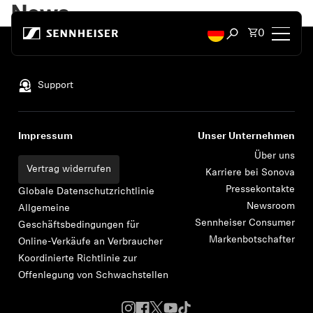
Zum Inhalt springen
News
Artikel i
0
Suchfenster öffn
Nach oben
Kopfhörer
Support
Konnektivität
Impressum
Unser Unternehmen
Style
Über uns
Vertrag widerrufen
Karriere bei Sonova
Pressekontakte
Verwendungszweck
Globale Datenschutzrichtlinie
Newsroom
Allgemeine
Sennheiser Consumer
Geschäftsbedingungen für
Serie
Markenbotschafter
Online-Verkäufe an Verbraucher
Koordinierte Richtlinie zur
Bluetooth Dongles
Offenlegung von Schwachstellen
Empfohlene Kopfhörer