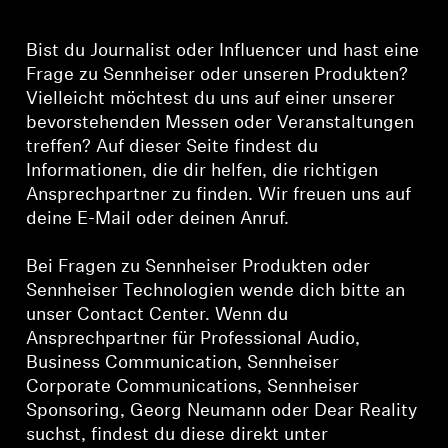
Kopfhörer-Ersatzteile & Zubehör
Bist du Journalist oder Influencer und hast eine
Frage zu Sennheiser oder unseren Produkten?
Vielleicht möchtest du uns auf einer unserer
Hearing
bevorstehenden Messen oder Veranstaltungen
treffen? Auf dieser Seite findest du
Hearing
Informationen, die dir helfen, die richtigen
Ansprechpartner zu finden. Wir freuen uns auf
deine E-Mail oder deinen Anruf.
TV-Kopfhörer
Bei Fragen zu Sennheiser Produkten oder
Ressourcen zum Thema Hören
Sennheiser Technologien wende dich bitte an
unser Contact Center. Wenn du
Original-Hörteile & Zubehör
Ansprechpartner für Professional Audio,
Business Communication, Sennheiser
Corporate Communications, Sennheiser
Soundbars
Sponsoring, Georg Neumann oder Dear Reality
suchst, findest du diese direkt unter