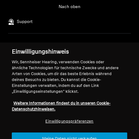
Nach oben
Support
Impressum
Unser Unternehmen
Einwilligungshinweis
Über uns
Vertrag widerrufen
Karriere bei Sonova
Wir, Sennheiser Hearing, verwenden Cookies oder
Pressekontakte
ähnliche Technologien für technische Zwecke und andere
Globale Datenschutzrichtlinie
Arten von Cookies, um dir das beste Erlebnis während
Newsroom
Allgemeine
deines Besuchs zu bieten. Du kannst die Cookie-
Sennheiser Consumer
Geschäftsbedingungen für
Einstellungen verwalten, indem du auf den Link
Markenbotschafter
Online-Verkäufe an Verbraucher
„Einwilligungseinstellungen" klickst.
Koordinierte Richtlinie zur
Weitere Informationen findest du in unseren Cookie-
Offenlegung von Schwachstellen
Datenschutzhinweisen.
Einwilligungspräferenzen
Meine Daten nicht verkaufen