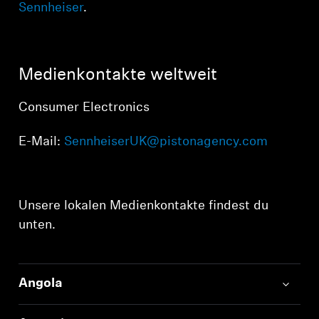
AMBEO Soundbars und Subs
Sennheiser
.
AMBEO entdecken
Medienkontakte weltweit
AMBEO Ersatzteile & Zubehör
Consumer Electronics
Entdecken
E-Mail:
SennheiserUK@pistonagency.com
Über uns
Unsere lokalen Medienkontakte findest du
Innovationen
unten.
Soundspace
Angola
Support