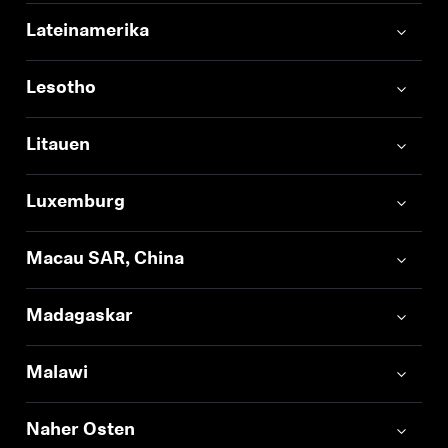
Lateinamerika
Anmeldung erforderlich
Lesotho
Melden Sie sich bei Ihrem Konto an, um
Produkte zu Ihrer Wunschliste hinzuzufügen und
Litauen
Ihre zuvor gespeicherten Artikel anzuzeigen.
Login
Luxemburg
Macau SAR, China
Madagaskar
Malawi
Naher Osten