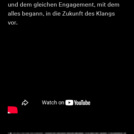
AMBEO Soundbars und Subs
und dem gleichen Engagement, mit dem
alles begann, in die Zukunft des Klangs
AMBEO entdecken
vor.
AMBEO Ersatzteile & Zubehör
Explore
Über uns
Innovationen
Soundspace
Support