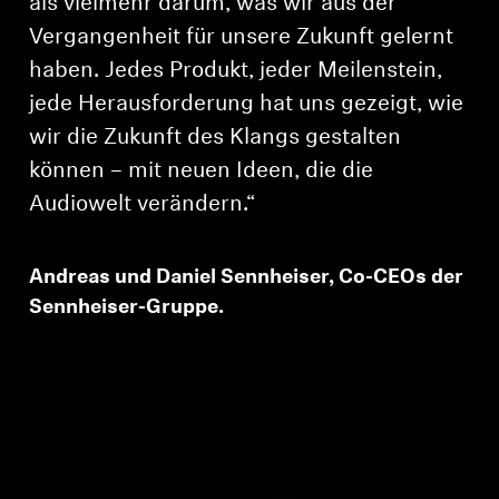
als vielmehr darum, was wir aus der
Vergangenheit für unsere Zukunft gelernt
haben. Jedes Produkt, jeder Meilenstein,
jede Herausforderung hat uns gezeigt, wie
wir die Zukunft des Klangs gestalten
können – mit neuen Ideen, die die
Audiowelt verändern.“
Anmeldung erforderlich
Andreas und Daniel Sennheiser, Co-CEOs der
Melden Sie sich bei Ihrem Konto an, um
Sennheiser-Gruppe.
Produkte zu Ihrer Wunschliste hinzuzufügen und
Ihre zuvor gespeicherten Artikel anzuzeigen.
Login