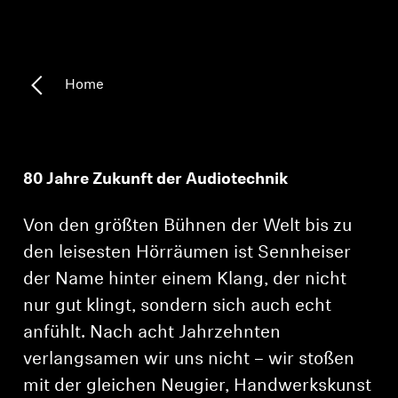
Kopfhörer-Ersatzteile & Zubehör
Home
Hearing
Hearing
80 Jahre Zukunft der Audiotechnik
TV-Kopfhörer
Von den größten Bühnen der Welt bis zu
Ressourcen zum Thema Hören
den leisesten Hörräumen ist Sennheiser
der Name hinter einem Klang, der nicht
Original-Hörteile & Zubehör
nur gut klingt, sondern sich auch echt
anfühlt. Nach acht Jahrzehnten
verlangsamen wir uns nicht – wir stoßen
Soundbars
mit der gleichen Neugier, Handwerkskunst