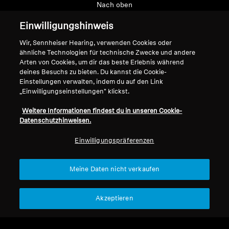
Nach oben
Einwilligungshinweis
Support
Wir, Sennheiser Hearing, verwenden Cookies oder
ähnliche Technologien für technische Zwecke und andere
Arten von Cookies, um dir das beste Erlebnis während
Impressum
Unser Unternehmen
deines Besuchs zu bieten. Du kannst die Cookie-
Über uns
Einstellungen verwalten, indem du auf den Link
Vertrag widerrufen
„Einwilligungseinstellungen" klickst.
Karriere bei Sonova
Pressekontakte
Globale Datenschutzrichtlinie
Weitere Informationen findest du in unseren Cookie-
Newsroom
Allgemeine
Datenschutzhinweisen.
Sennheiser Consumer
Geschäftsbedingungen für
Einwilligungspräferenzen
Markenbotschafter
Online-Verkäufe an Verbraucher
Koordinierte Richtlinie zur
Offenlegung von Schwachstellen
Meine Daten nicht verkaufen
Akzeptieren
Impressum
Cookie-Einstellungen