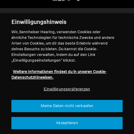
Kopfhörer-Ersatzteile & Zubehör
Impressum
Cookie-Einstellungen
Einwilligungshinweis
Erklärung zur digitalen Barrierefreiheit
Wir, Sennheiser Hearing, verwenden Cookies oder
© 2026 Sonova Consumer Hearing GmbH
Hearing
ähnliche Technologien für technische Zwecke und andere
Arten von Cookies, um dir das beste Erlebnis während
deines Besuchs zu bieten. Du kannst die Cookie-
Hearing
Wir akzeptieren:
Einstellungen verwalten, indem du auf den Link
„Einwilligungseinstellungen" klickst.
TV-Kopfhörer
Weitere Informationen findest du in unseren Cookie-
Datenschutzhinweisen.
Ressourcen zum Thema Hören
Einwilligungspräferenzen
Original-Hörteile & Zubehör
Meine Daten nicht verkaufen
Soundbars
Akzeptieren