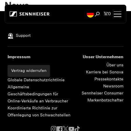
Zum Inhalt springen
News
Artikel i
0
Suchfenster öffn
Nach oben
Kopfhörer
Support
Konnektivität
Impressum
Unser Unternehmen
Style
Über uns
Vertrag widerrufen
Karriere bei Sonova
Pressekontakte
Verwendungszweck
Globale Datenschutzrichtlinie
Newsroom
Allgemeine
Sennheiser Consumer
Geschäftsbedingungen für
Serie
Markenbotschafter
Online-Verkäufe an Verbraucher
Koordinierte Richtlinie zur
Bluetooth Dongles
Offenlegung von Schwachstellen
Empfohlene Kopfhörer