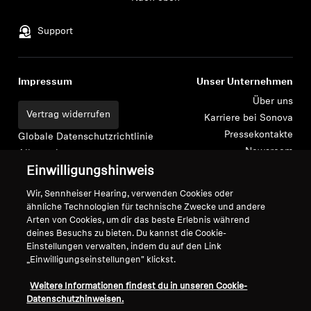
Support
Impressum
Unser Unternehmen
Über uns
Vertrag widerrufen
Karriere bei Sonova
Pressekontakte
Globale Datenschutzrichtlinie
Newsroom
Allgemeine
Sennheiser Consumer
Geschäftsbedingungen für
Einwilligungshinweis
Markenbotschafter
Online-Verkäufe an Verbraucher
Wir, Sennheiser Hearing, verwenden Cookies oder
Koordinierte Richtlinie zur
ähnliche Technologien für technische Zwecke und andere
Offenlegung von Schwachstellen
Arten von Cookies, um dir das beste Erlebnis während
deines Besuchs zu bieten. Du kannst die Cookie-
Einstellungen verwalten, indem du auf den Link
„Einwilligungseinstellungen" klickst.
Weitere Informationen findest du in unseren Cookie-
Impressum
Cookie-Einstellungen
Datenschutzhinweisen.