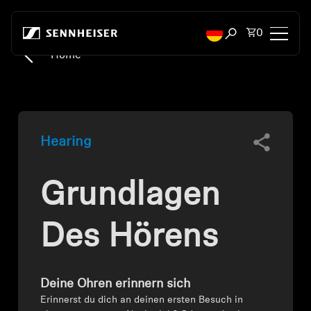
Zum Inhalt springen
Artikel i
0
Suchfenster öffn
Home
Kopfhörer
Konnektivität
Hearing
Style
Grundlagen
Verwendungszweck
Serie
Des Hörens
Bluetooth Dongles
Deine Ohren erinnern sich
Empfohlene Kopfhörer
Erinnerst du dich an deinen ersten Besuch in