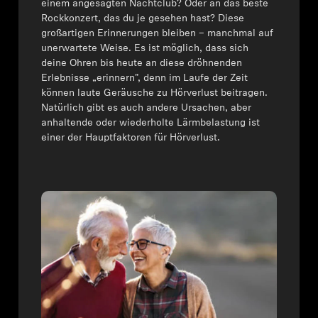
einem angesagten Nachtclub? Oder an das beste
Rockkonzert, das du je gesehen hast? Diese
Kopfhörer-Ersatzteile & Zubehör
großartigen Erinnerungen bleiben – manchmal auf
unerwartete Weise. Es ist möglich, dass sich
deine Ohren bis heute an diese dröhnenden
Erlebnisse „erinnern", denn im Laufe der Zeit
Hearing
können laute Geräusche zu Hörverlust beitragen.
Natürlich gibt es auch andere Ursachen, aber
Hearing
anhaltende oder wiederholte Lärmbelastung ist
einer der Hauptfaktoren für Hörverlust.
TV-Kopfhörer
Ressourcen zum Thema Hören
Original-Hörteile & Zubehör
Soundbars