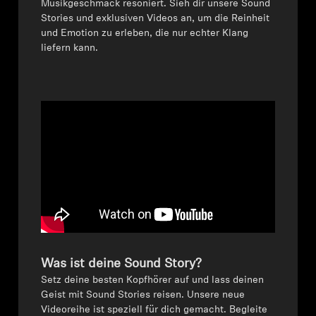
Musikgeschmack resoniert. Sieh dir unsere Sound
Stories und exklusiven Videos an, um die Reinheit
Kopfhörer-Ersatzteile & Zubehör
und Emotion zu erleben, die nur echter Klang
liefern kann.
Hearing
Hearing
TV-Kopfhörer
Ressourcen zum Thema Hören
Original-Hörteile & Zubehör
Was ist deine Sound Story?
Setz deine besten Kopfhörer auf und lass deinen
Soundbars
Geist mit Sound Stories reisen. Unsere neue
Videoreihe ist speziell für dich gemacht. Begleite