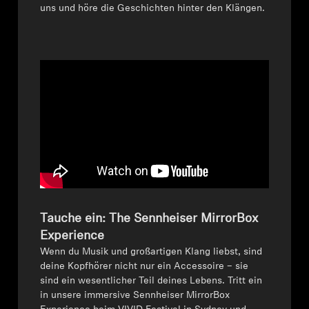
AMBEO Soundbars und Subs
uns und höre die Geschichten hinter den Klängen.
AMBEO entdecken
AMBEO Ersatzteile & Zubehör
Entdecken
Über uns
Innovationen
Tauche ein: The Sennheiser MirrorBox
Experience
Soundspace
⁠⁠Wenn du Musik und großartigen Klang liebst, sind
deine Kopfhörer nicht nur ein Accessoire – sie
sind ein wesentlicher Teil deines Lebens. Tritt ein
in unsere immersive Sennheiser MirrorBox
Support