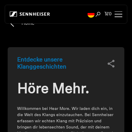
Zum Inhalt springen
Artikel i
0
Suchfenster öffn
Home
Kopfhörer
Konnektivität
Entdecke unsere
Style
Klanggeschichten
Verwendungszweck
Höre Mehr.
Serie
Willkommen bei Hear More. Wir laden dich ein, in
Bluetooth Dongles
die Welt des Klangs einzutauchen. Bei Sennheiser
erfassen wir echten Klang mit Präzision und
Empfohlene Kopfhörer
bringen dir lebensechten Sound, der mit deinem