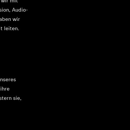
 wir mit
sion, Audio-
aben wir
t leiten.
unseres
ihre
tern sie,