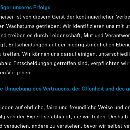
Melden Sie sich bei Ihrem Konto an, um Produkte zu Ihrer
räger unseres Erfolgs.
Wunschliste hinzuzufügen und Ihre zuvor gespeicherten
heiser ist von diesem Geist der kontinuierlichen Ver
Artikel anzuzeigen.
en Wachstums getrieben: Wir identifizieren uns mit 
Login
d treiben es durch Leidenschaft, Mut und Verantwor
igt, Entscheidungen auf der niedrigstmöglichen Eben
u treffen. Wir können uns darauf einigen, unterschied
obald Entscheidungen getroffen sind, verpflichten wir 
ten Vorgehen.
ne Umgebung des Vertrauens, der Offenheit und des g
jeden auf ehrliche, faire und freundliche Weise und e
lg von der Expertise abhängt, die wir teilen. Deshalb
d versuchen, andere zu verstehen, bevor wir selbst v