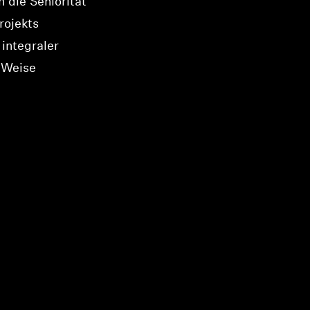
 die Seniorität
rojekts
 integraler
e Weise