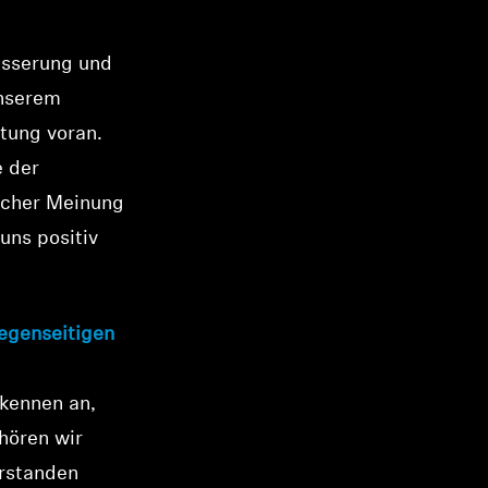
besserung und
unserem
tung voran.
e der
licher Meinung
uns positiv
egenseitigen
rkennen an,
 hören wir
erstanden