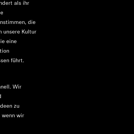
dert als ihr
ie
instimmen, die
n unsere Kultur
ie eine
tion
sen führt.
nell. Wir
d
Ideen zu
, wenn wir