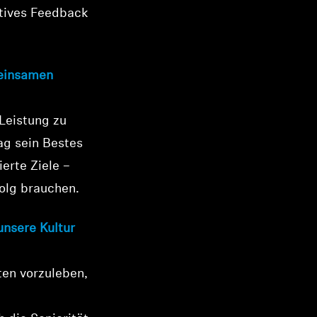
ktives Feedback
meinsamen
Leistung zu
ag sein Bestes
erte Ziele –
folg brauchen.
unsere Kultur
ten vorzuleben,