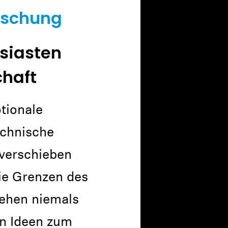
orschung
siasten
chaft
tionale
echnische
 verschieben
ie Grenzen des
ehen niemals
en Ideen zum