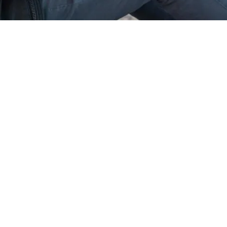
r steht der Kunde im Mittelpunkt von
s wirklich genießen zu können, mus
ment vertrauen können. Deshalb e
 auf die du dich verlassen kannst –
en und während Konferenzen oder M
talten, den Menschen nicht nur hören
 gehen wir über reine Produktzuverläs
on zu erfüllen: Die Zukunft von Aud
ge Klangerlebnisse für unsere Kunden 