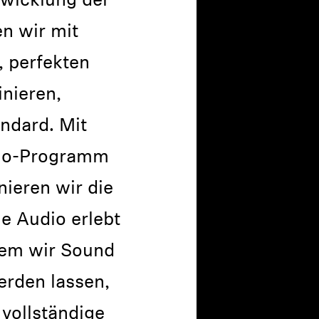
twicklung der
n wir mit
, perfekten
nieren,
ndard. Mit
io-Programm
ieren wir die
e Audio erlebt
dem wir Sound
rden lassen,
 vollständige