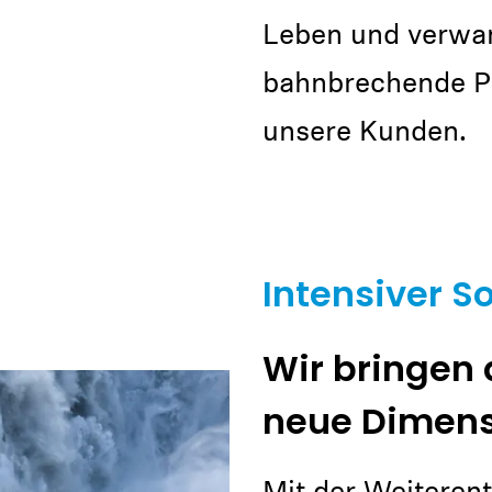
Leben und verwan
bahnbrechende P
unsere Kunden.
Anmeldung erforderlich
Intensiver S
Melden Sie sich bei Ihrem Konto an, um Produkte zu Ihrer
Wunschliste hinzuzufügen und Ihre zuvor gespeicherten
Wir bringen 
Artikel anzuzeigen.
Login
neue Dimen