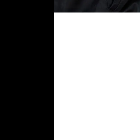
Bei Sennheise
Audio-Erlebni
deinem Equip
Audioprodukte,
beim Musikhör
wir Sound ges
fühlen können,
um unsere Visi
und einzigarti