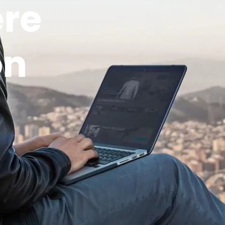
re
on