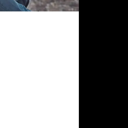
 allem: Um ein
st du zunächst
ntwickeln wir
 auf der Bühne,
eetings. Indem
, sondern auch
sigkeit hinaus,
io zu gestalten
zu schaffen.