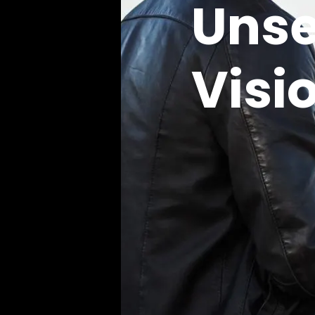
Unse
Visi