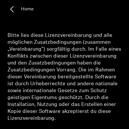
Home
Kopfhörer-Ersatzteile & Zubehör
Hearing
Bitte lies diese Lizenzvereinbarung und alle
möglichen Zusatzbedingungen (zusammen
Hearing
„Vereinbarung") sorgfältig durch. Im Falle eines
Konflikts zwischen dieser Lizenzvereinbarung
und den Zusatzbedingungen haben die
TV-Kopfhörer
Zusatzbedingungen Vorrang. Die im Rahmen
dieser Vereinbarung bereitgestellte Software
Ressourcen zum Thema Hören
ist durch Urheberrechte und andere nationale
sowie internationale Gesetze zum Schutz
Original-Hörteile & Zubehör
geistigen Eigentums geschützt. Durch die
Installation, Nutzung oder das Erstellen einer
Kopie dieser Software akzeptierst du diese
Soundbars
Lizenzvereinbarung.