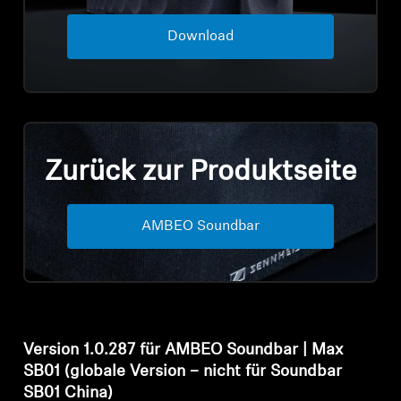
Professionell
Download
Zurück zur Produktseite
Anmeldung erforderlich
AMBEO Soundbar
Melden Sie sich bei Ihrem Konto an, um
Produkte zu Ihrer Wunschliste hinzuzufügen und
Ihre zuvor gespeicherten Artikel anzuzeigen.
Login
Version 1.0.287 für AMBEO Soundbar | Max
SB01 (globale Version – nicht für Soundbar
SB01 China)