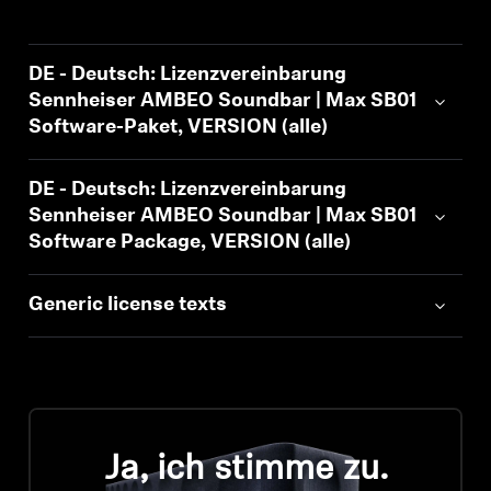
AMBEO Soundbars und Subs
AMBEO entdecken
DE - Deutsch: Lizenzvereinbarung
Sennheiser AMBEO Soundbar | Max SB01
AMBEO Ersatzteile & Zubehör
Software-Paket, VERSION (alle)
DE - Deutsch: Lizenzvereinbarung
Entdecken
Sennheiser AMBEO Soundbar | Max SB01
Software Package, VERSION (alle)
Über uns
Generic license texts
Innovationen
Soundspace
Ja, ich stimme zu.
Support