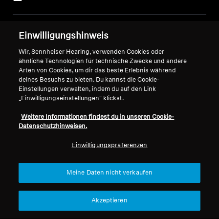
Impressum
Unser Unternehmen
Einwilligungshinweis
Über uns
Wir, Sennheiser Hearing, verwenden Cookies oder
Vertrag widerrufen
Karriere bei Sonova
ähnliche Technologien für technische Zwecke und andere
Pressekontakte
Globale Datenschutzrichtlinie
Arten von Cookies, um dir das beste Erlebnis während
deines Besuchs zu bieten. Du kannst die Cookie-
Newsroom
Allgemeine
Einstellungen verwalten, indem du auf den Link
Sennheiser Consumer
Geschäftsbedingungen für
„Einwilligungseinstellungen" klickst.
Markenbotschafter
Online-Verkäufe an Verbraucher
Koordinierte Richtlinie zur
Weitere Informationen findest du in unseren Cookie-
Datenschutzhinweisen.
Offenlegung von Schwachstellen
Einwilligungspräferenzen
Meine Daten nicht verkaufen
Impressum
Cookie-Einstellungen
Erklärung zur digitalen Barrierefreiheit
Akzeptieren
© 2026 Sonova Consumer Hearing GmbH