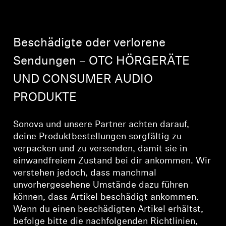
AMBEO Soundbars und Subs
AMBEO entdecken
Beschädigte oder verlorene
AMBEO Ersatzteile & Zubehör
Sendungen – OTC HÖRGERÄTE
UND CONSUMER AUDIO
PRODUKTE
Entdecken
Über uns
Sonova und unsere Partner achten darauf,
deine Produktbestellungen sorgfältig zu
verpacken und zu versenden, damit sie in
Innovationen
einwandfreiem Zustand bei dir ankommen. Wir
verstehen jedoch, dass manchmal
Soundspace
unvorhergesehene Umstände dazu führen
können, dass Artikel beschädigt ankommen.
Wenn du einen beschädigten Artikel erhältst,
Support
befolge bitte die nachfolgenden Richtlinien,