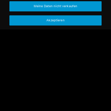
Meine Daten nicht verkaufen
Support
Akzeptieren
Impressum
Unser Unternehmen
Über uns
Vertrag widerrufen
Karriere bei Sonova
Pressekontakte
Globale Datenschutzrichtlinie
Newsroom
Allgemeine
Sennheiser Consumer
Geschäftsbedingungen für
Markenbotschafter
Online-Verkäufe an Verbraucher
Koordinierte Richtlinie zur
Offenlegung von Schwachstellen
Impressum
Cookie-Einstellungen
Erklärung zur digitalen Barrierefreiheit