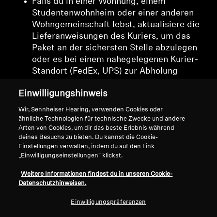
Falls du in einer Wohnung, einem
Studentenwohnheim oder einer anderen
Wohngemeinschaft lebst, aktualisiere die
Lieferanweisungen des Kuriers, um das
Paket an der sichersten Stelle abzulegen
oder es bei einem nahegelegenen Kurier-
Standort (FedEx, UPS) zur Abholung
bereitzuhalten.
Einwilligungshinweis
Achte beim Kauf eines Produkts darauf,
die Anforderung nicht aufzuheben, dass
Wir, Sennheiser Hearing, verwenden Cookies oder
der Kurier oder die Zustellung bei
ähnliche Technologien für technische Zwecke und andere
Arten von Cookies, um dir das beste Erlebnis während
Lieferung des Pakets eine Unterschrift von
deines Besuchs zu bieten. Du kannst die Cookie-
dir oder anderen autorisierten Personen
Einstellungen verwalten, indem du auf den Link
einholen muss.
„Einwilligungseinstellungen" klickst.
Weitere Informationen findest du in unseren Cookie-
Datenschutzhinweisen.
Einwilligungspräferenzen
Nach oben