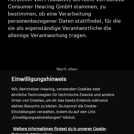
Consumer Hearing GmbH stammen, zu
bestimmen, ob eine Verarbeitung
personenbezogener Daten stattfindet, für die
sie als eigenständige Verantwortliche die
alleinige Verantwortung tragen.
Nach oben
Einwilligungshinweis
Support
Wir, Sennheiser Hearing, verwenden Cookies oder
ähnliche Technologien für technische Zwecke und andere
Arten von Cookies, um dir das beste Erlebnis während
Impressum
Unser Unternehmen
deines Besuchs zu bieten. Du kannst die Cookie-
Einstellungen verwalten, indem du auf den Link
Über uns
„Einwilligungseinstellungen" klickst.
Vertrag widerrufen
Karriere bei Sonova
Pressekontakte
Globale Datenschutzrichtlinie
Weitere Informationen findest du in unseren Cookie-