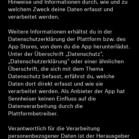
Hinweise und Informationen durch, wie und zu
AMBEO Soundbars und Subs
welchem Zweck deine Daten erfasst und
verarbeitet werden.
AMBEO entdecken
Weitere Informationen erhältst du in der
AMBEO Ersatzteile & Zubehör
Datenschutzerklärung der Plattform bzw. des
App Stores, von dem du die App herunterlädst.
Unter der Überschrift „Datenschutz",
Entdecken
„Datenschutzerklärung" oder einer ähnlichen
Überschrift, die sich mit dem Thema
Über uns
Datenschutz befasst, erfährst du, welche
Daten dort direkt erfasst und wie sie
verarbeitet werden. Als Anbieter der App hat
Innovationen
Sennheiser keinen Einfluss auf die
Datenverarbeitung durch die
Soundspace
Plattformbetreiber.
Verantwortlich für die Verarbeitung
Support
personenbezogener Daten ist der Herausgeber