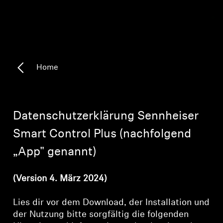
Kopfhörer-Ersatzteile & Zubehör
Hearing
Home
Hearing
TV-Kopfhörer
Datenschutzerklärung Sennheiser
Smart Control Plus (nachfolgend
Ressourcen zum Thema Hören
„App" genannt)
Original-Hörteile & Zubehör
(Version 4. März 2024)
Lies dir vor dem Download, der Installation und
Soundbars
der Nutzung bitte sorgfältig die folgenden