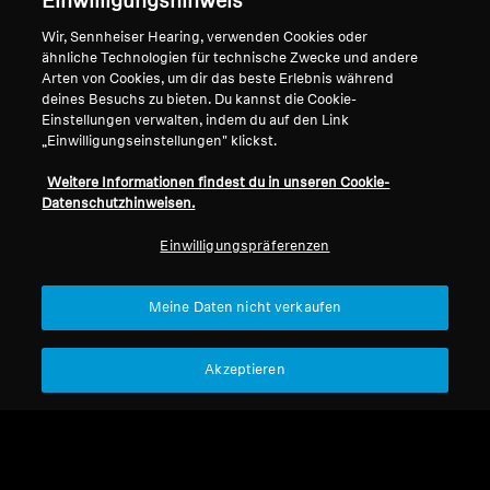
Einwilligungshinweis
Impressum
Unser Unternehmen
Wir, Sennheiser Hearing, verwenden Cookies oder
Über uns
ähnliche Technologien für technische Zwecke und andere
Vertrag widerrufen
Karriere bei Sonova
Arten von Cookies, um dir das beste Erlebnis während
Pressekontakte
Globale Datenschutzrichtlinie
deines Besuchs zu bieten. Du kannst die Cookie-
Einstellungen verwalten, indem du auf den Link
Newsroom
Allgemeine
„Einwilligungseinstellungen" klickst.
Sennheiser Consumer
Geschäftsbedingungen für
Markenbotschafter
Online-Verkäufe an Verbraucher
Weitere Informationen findest du in unseren Cookie-
Datenschutzhinweisen.
Koordinierte Richtlinie zur
Offenlegung von Schwachstellen
Einwilligungspräferenzen
Meine Daten nicht verkaufen
Impressum
Cookie-Einstellungen
Akzeptieren
Erklärung zur digitalen Barrierefreiheit
© 2026 Sonova Consumer Hearing GmbH
Wir akzeptieren: