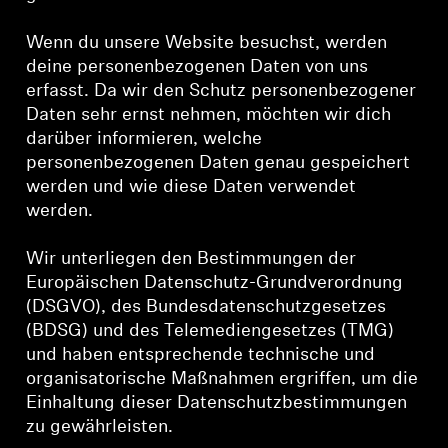
AMBEO Soundbars und Subs
Wenn du unsere Website besuchst, werden
AMBEO entdecken
deine personenbezogenen Daten von uns
erfasst. Da wir den Schutz personenbezogener
AMBEO Ersatzteile & Zubehör
Daten sehr ernst nehmen, möchten wir dich
darüber informieren, welche
personenbezogenen Daten genau gespeichert
werden und wie diese Daten verwendet
Entdecken
werden.
Über uns
Wir unterliegen den Bestimmungen der
Europäischen Datenschutz-Grundverordnung
Innovationen
(DSGVO), des Bundesdatenschutzgesetzes
(BDSG) und des Telemediengesetzes (TMG)
Soundspace
und haben entsprechende technische und
organisatorische Maßnahmen ergriffen, um die
Einhaltung dieser Datenschutzbestimmungen
zu gewährleisten.
Support