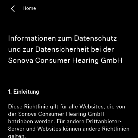
Home
Kopfhörer-Ersatzteile & Zubehör
Hearing
Informationen zum Datenschutz
und zur Datensicherheit bei der
Hearing
Sonova Consumer Hearing GmbH
TV-Kopfhörer
Ressourcen zum Thema Hören
1. Einleitung
Original-Hörteile & Zubehör
Diese Richtlinie gilt für alle Websites, die von
der Sonova Consumer Hearing GmbH
betrieben werden. Für andere Drittanbieter-
Soundbars
Server und Websites können andere Richtlinien
gelten.