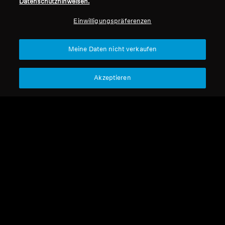
Datenschutzhinweisen.
Professionell
Einwilligungspräferenzen
Nach oben
Meine Daten nicht verkaufen
Support
Akzeptieren
Impressum
Unser Unternehmen
Über uns
Vertrag widerrufen
Karriere bei Sonova
Pressekontakte
Globale Datenschutzrichtlinie
Newsroom
Allgemeine
Sennheiser Consumer
Geschäftsbedingungen für
Markenbotschafter
Online-Verkäufe an Verbraucher
Koordinierte Richtlinie zur
Offenlegung von Schwachstellen