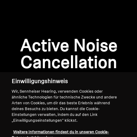
AMBEO Soundbars und Subs
AMBEO entdecken
AMBEO Ersatzteile & Zubehör
Anmeldung erforderlich
Active Noise
Melden Sie sich bei Ihrem Konto an, um
Produkte zu Ihrer Wunschliste hinzuzufügen und
Cancellation
Entdecken
Ihre zuvor gespeicherten Artikel anzuzeigen.
Login
Über uns
Einwilligungshinweis
Innovationen
Wir, Sennheiser Hearing, verwenden Cookies oder
ähnliche Technologien für technische Zwecke und andere
Arten von Cookies, um dir das beste Erlebnis während
Soundspace
deines Besuchs zu bieten. Du kannst die Cookie-
Einstellungen verwalten, indem du auf den Link
„Einwilligungseinstellungen" klickst.
Home
Support
Weitere Informationen findest du in unseren Cookie-