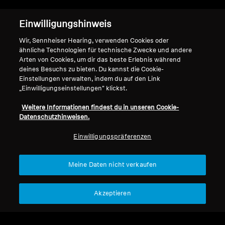
Einwilligungshinweis
Sicheres Hören trifft auf sensationellen
Wir, Sennheiser Hearing, verwenden Cookies oder
Sound
ähnliche Technologien für technische Zwecke und andere
Arten von Cookies, um dir das beste Erlebnis während
Erhalte einen ausgewogenen, vollfrequenten
deines Besuchs zu bieten. Du kannst die Cookie-
Klang mit allen Klangdetails, die Musik brillant
Einstellungen verwalten, indem du auf den Link
machen, aber auf einem sichereren
„Einwilligungseinstellungen" klickst.
Klangniveau. SoundProtex- und SoundProtex
Weitere Informationen findest du in unseren Cookie-
Plus-Filter schützen deine Ohren und senken
Datenschutzhinweisen.
die Lautstärke, sodass du länger sicher hören
kannst. Jetzt kannst du Konzerte und Festivals
Einwilligungspräferenzen
genießen — ohne dir Sorgen um deine Ohren
machen zu müssen.
Meine Daten nicht verkaufen
Akzeptieren
Hearing Protection