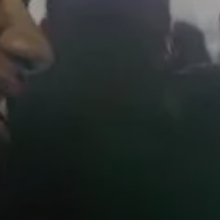
AMBEO Soundbars und Subs
AMBEO entdecken
AMBEO Ersatzteile & Zubehör
Entdecken
Über uns
Innovationen
Soundspace
Support