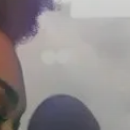
Kopfhörer-Ersatzteile & Zubehör
Hearing
Hearing
TV-Kopfhörer
Ressourcen zum Thema Hören
Original-Hörteile & Zubehör
Soundbars