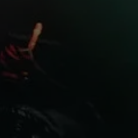
Professionell
Anmeldung erforderlich
Melden Sie sich bei Ihrem Konto an, um
Produkte zu Ihrer Wunschliste hinzuzufügen und
Ihre zuvor gespeicherten Artikel anzuzeigen.
Login