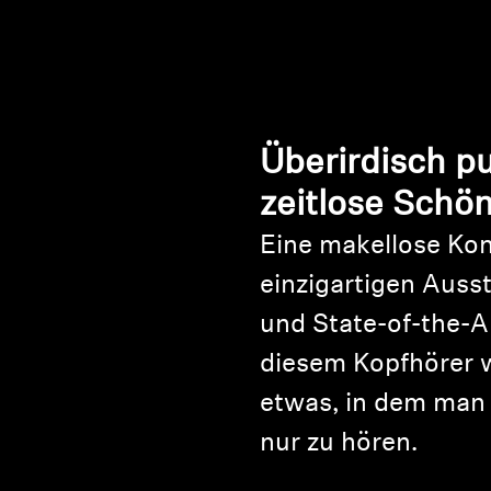
Überirdisch pu
zeitlose Schö
Eine makellose Kon
einzigartigen Auss
und State-of-the-A
diesem Kopfhörer 
etwas, in dem man l
nur zu hören.