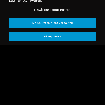
Datenschutzhinweisen.
Professionell
Einwilligungspräferenzen
Nach oben
Meine Daten nicht verkaufen
Support
Akzeptieren
Impressum
Unser Unternehmen
Über uns
Vertrag widerrufen
Karriere bei Sonova
Pressekontakte
Globale Datenschutzrichtlinie
Newsroom
Allgemeine
Sennheiser Consumer
Geschäftsbedingungen für
Markenbotschafter
Online-Verkäufe an Verbraucher
Koordinierte Richtlinie zur
Offenlegung von Schwachstellen