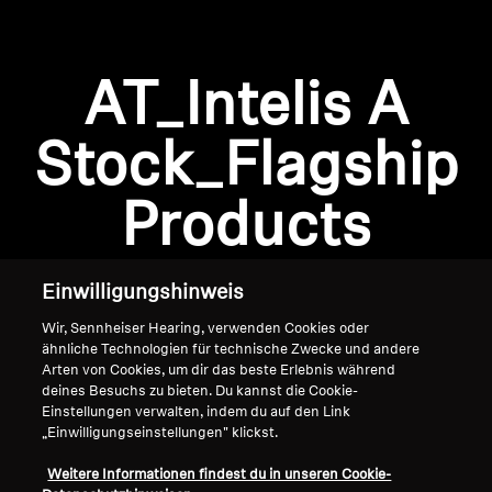
AMBEO Soundbars und Subs
AMBEO entdecken
AT_Intelis A
AMBEO Ersatzteile & Zubehör
Anmeldung erforderlich
Stock_Flagship
Melden Sie sich bei Ihrem Konto an, um
Produkte zu Ihrer Wunschliste hinzuzufügen und
Products
Entdecken
Ihre zuvor gespeicherten Artikel anzuzeigen.
Login
Über uns
Einwilligungshinweis
Innovationen
Wir, Sennheiser Hearing, verwenden Cookies oder
ähnliche Technologien für technische Zwecke und andere
Arten von Cookies, um dir das beste Erlebnis während
Soundspace
deines Besuchs zu bieten. Du kannst die Cookie-
Einstellungen verwalten, indem du auf den Link
„Einwilligungseinstellungen" klickst.
Home
Support
Weitere Informationen findest du in unseren Cookie-