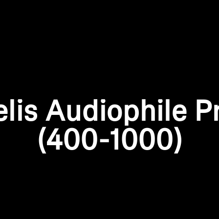
Anmeldung erforderlich
Melden Sie sich bei Ihrem Konto an, um Produkte zu Ihrer
elis Audiophile P
Wunschliste hinzuzufügen und Ihre zuvor gespeicherten
Artikel anzuzeigen.
(400-1000)
Login