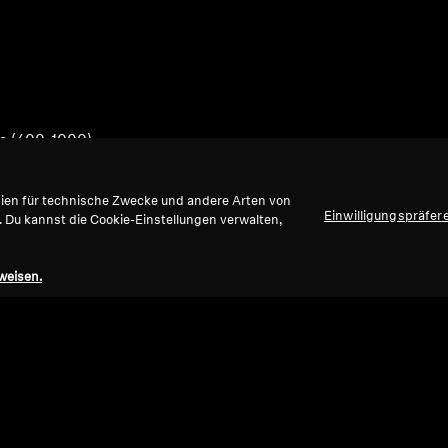
ts (400-1000)
gien für technische Zwecke und andere Arten von
Einwilligungspräfer
. Du kannst die Cookie-Einstellungen verwalten,
weisen.
Nach oben