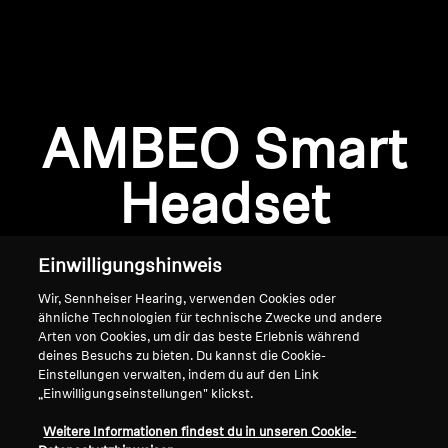
AMBEO Soundbars und Subs
AMBEO entdecken
AMBEO Ersatzteile & Zubehör
Anmeldung erforderlich
AMBEO Smart
Melden Sie sich bei Ihrem Konto an, um
Produkte zu Ihrer Wunschliste hinzuzufügen und
Headset
Entdecken
Ihre zuvor gespeicherten Artikel anzuzeigen.
Login
Über uns
Einwilligungshinweis
Innovationen
Wir, Sennheiser Hearing, verwenden Cookies oder
ähnliche Technologien für technische Zwecke und andere
Arten von Cookies, um dir das beste Erlebnis während
Soundspace
deines Besuchs zu bieten. Du kannst die Cookie-
Einstellungen verwalten, indem du auf den Link
„Einwilligungseinstellungen" klickst.
Home
Support
Weitere Informationen findest du in unseren Cookie-