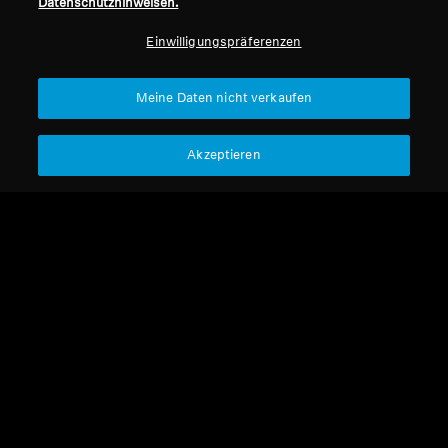
Datenschutzhinweisen.
Professionell
Einwilligungspräferenzen
Nach oben
Meine Daten nicht verkaufen
Support
Akzeptieren
Impressum
Unser Unternehmen
Über uns
Vertrag widerrufen
Karriere bei Sonova
Pressekontakte
Globale Datenschutzrichtlinie
Newsroom
Allgemeine
Sennheiser Consumer
Geschäftsbedingungen für
Markenbotschafter
Online-Verkäufe an Verbraucher
Koordinierte Richtlinie zur
Offenlegung von Schwachstellen