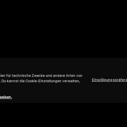
gien für technische Zwecke und andere Arten von
Einwilligungspräfer
. Du kannst die Cookie-Einstellungen verwalten,
weisen.