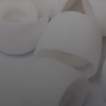
AMBEO Soundbars und Subs
AMBEO entdecken
AMBEO Ersatzteile & Zubehör
Entdecken
Über uns
Innovationen
Soundspace
Support