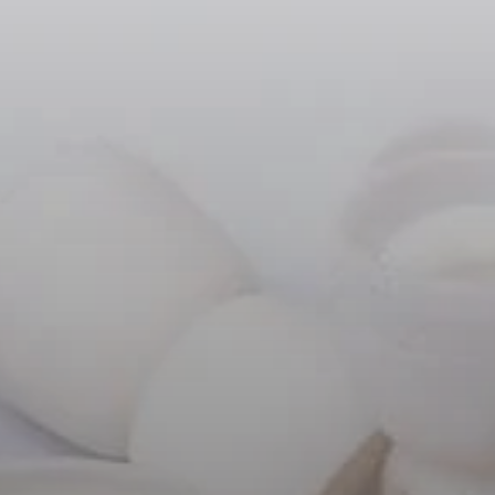
Kopfhörer-Ersatzteile & Zubehör
Hearing
Hearing
TV-Kopfhörer
Ressourcen zum Thema Hören
Original-Hörteile & Zubehör
Soundbars