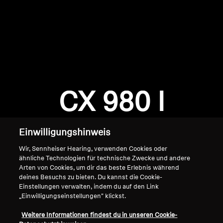
AMBEO Soundbars und Subs
AMBEO entdecken
AMBEO Ersatzteile & Zubehör
Anmeldung erforderlich
Melden Sie sich bei Ihrem Konto an, um
Produkte zu Ihrer Wunschliste hinzuzufügen und
CX 980 I
Entdecken
Ihre zuvor gespeicherten Artikel anzuzeigen.
Login
Über uns
Einwilligungshinweis
Innovationen
Wir, Sennheiser Hearing, verwenden Cookies oder
ähnliche Technologien für technische Zwecke und andere
Arten von Cookies, um dir das beste Erlebnis während
Soundspace
deines Besuchs zu bieten. Du kannst die Cookie-
Einstellungen verwalten, indem du auf den Link
„Einwilligungseinstellungen" klickst.
Home
Support
Weitere Informationen findest du in unseren Cookie-