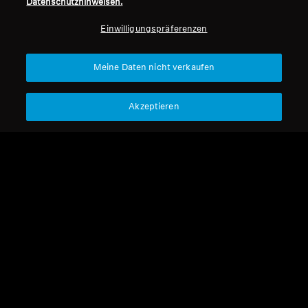
Datenschutzhinweisen.
Professionell
Einwilligungspräferenzen
Nach oben
Meine Daten nicht verkaufen
Support
Akzeptieren
Impressum
Unser Unternehmen
Über uns
Vertrag widerrufen
Karriere bei Sonova
Pressekontakte
Globale Datenschutzrichtlinie
Newsroom
Allgemeine
Sennheiser Consumer
Geschäftsbedingungen für
Markenbotschafter
Online-Verkäufe an Verbraucher
Koordinierte Richtlinie zur
Offenlegung von Schwachstellen