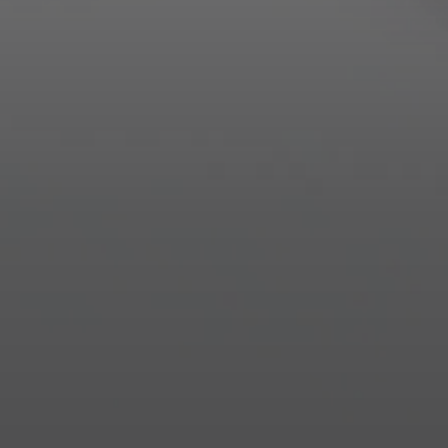
Anmeldung erforderlich
Melden Sie sich bei Ihrem Konto an, um Produkte zu Ihrer
Wunschliste hinzuzufügen und Ihre zuvor gespeicherten
Artikel anzuzeigen.
Login