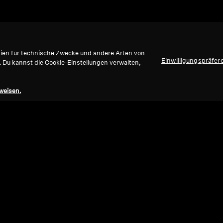
gien für technische Zwecke und andere Arten von
Einwilligungspräfer
. Du kannst die Cookie-Einstellungen verwalten,
weisen.
Refurbished
Ref
Ersatzteile und Zubehör
Ersat