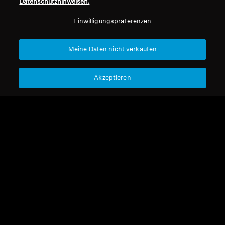
Datenschutzhinweisen.
Professionell
Einwilligungspräferenzen
Nach oben
Meine Daten nicht verkaufen
Support
Akzeptieren
Impressum
Unser Unternehmen
Über uns
Vertrag widerrufen
Karriere bei Sonova
Pressekontakte
Globale Datenschutzrichtlinie
Newsroom
Allgemeine
Sennheiser Consumer
Geschäftsbedingungen für
Markenbotschafter
Online-Verkäufe an Verbraucher
Koordinierte Richtlinie zur
Offenlegung von Schwachstellen