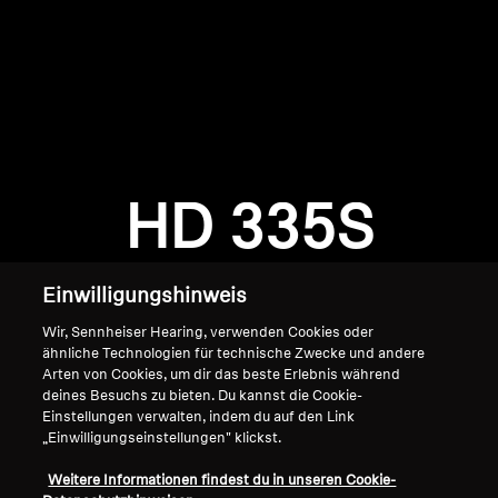
AMBEO Soundbars und Subs
AMBEO entdecken
AMBEO Ersatzteile & Zubehör
Anmeldung erforderlich
Melden Sie sich bei Ihrem Konto an, um
Produkte zu Ihrer Wunschliste hinzuzufügen und
HD 335S
Entdecken
Ihre zuvor gespeicherten Artikel anzuzeigen.
Login
Über uns
Einwilligungshinweis
Innovationen
Wir, Sennheiser Hearing, verwenden Cookies oder
ähnliche Technologien für technische Zwecke und andere
Arten von Cookies, um dir das beste Erlebnis während
Soundspace
deines Besuchs zu bieten. Du kannst die Cookie-
Einstellungen verwalten, indem du auf den Link
„Einwilligungseinstellungen" klickst.
Home
Support
Weitere Informationen findest du in unseren Cookie-