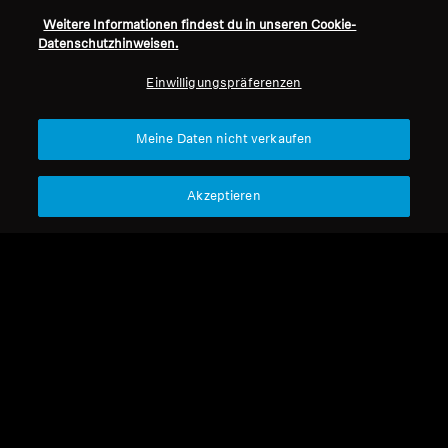
Weitere Informationen findest du in unseren Cookie-
Refurbished
Datenschutzhinweisen.
Einwilligungspräferenzen
Ersatzteile und Zubehör
Schaumstoff-
Meine Daten nicht verkaufen
Schutzscheibe für HD
Refurbished
600-Serie
4,99 €
Akzeptieren
Niedrigster Preis in den
Ersatzteile und Zubehör
letzten 30 Tagen:
4,99 €
Klinken-Adapter, 3,5 mm
auf 6,35 mm, mit
Aussparung
4,29 €
Niedrigster Preis in den
letzten 30 Tagen:
4,29 €
In den Warenkorb
In den Warenkorb