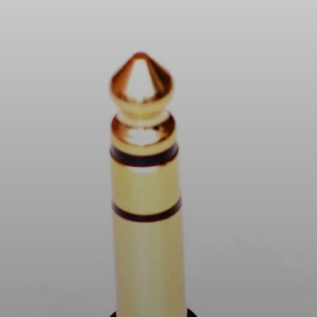
Kopfhörer-Ersatzteile & Zubehör
Hearing
Hearing
TV-Kopfhörer
Ressourcen zum Thema Hören
Original-Hörteile & Zubehör
Soundbars