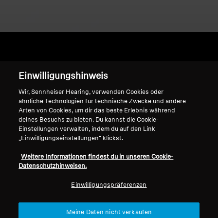
Home
Einwilligungshinweis
Wir, Sennheiser Hearing, verwenden Cookies oder
ähnliche Technologien für technische Zwecke und andere
Arten von Cookies, um dir das beste Erlebnis während
HD 580 Jubilee
deines Besuchs zu bieten. Du kannst die Cookie-
Einstellungen verwalten, indem du auf den Link
„Einwilligungseinstellungen" klickst.
Sortieren
Weitere Informationen findest du in unseren Cookie-
Datenschutzhinweisen.
Einwilligungspräferenzen
Meine Daten nicht verkaufen