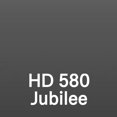
Professionell
Anmeldung erforderlich
Melden Sie sich bei Ihrem Konto an, um
Produkte zu Ihrer Wunschliste hinzuzufügen und
Ihre zuvor gespeicherten Artikel anzuzeigen.
Login
HD 580
Jubilee