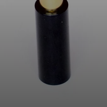
AMBEO Soundbars und Subs
AMBEO entdecken
AMBEO Ersatzteile & Zubehör
Entdecken
Über uns
Innovationen
Soundspace
Support