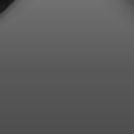
Anmeldung erforderlich
Melden Sie sich bei Ihrem Konto an, um Produkte zu Ihrer
Wunschliste hinzuzufügen und Ihre zuvor gespeicherten
Artikel anzuzeigen.
Login