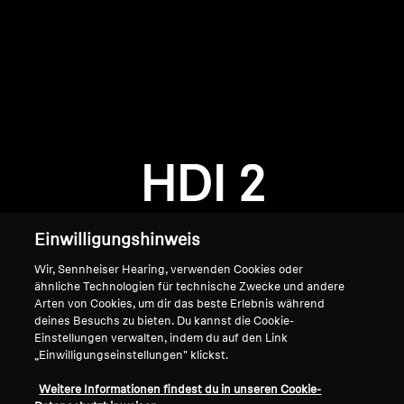
AMBEO Soundbars und Subs
AMBEO entdecken
AMBEO Ersatzteile & Zubehör
Anmeldung erforderlich
Melden Sie sich bei Ihrem Konto an, um
Produkte zu Ihrer Wunschliste hinzuzufügen und
HDI 2
Entdecken
Ihre zuvor gespeicherten Artikel anzuzeigen.
Login
Über uns
Einwilligungshinweis
Innovationen
Wir, Sennheiser Hearing, verwenden Cookies oder
ähnliche Technologien für technische Zwecke und andere
Arten von Cookies, um dir das beste Erlebnis während
Soundspace
deines Besuchs zu bieten. Du kannst die Cookie-
Einstellungen verwalten, indem du auf den Link
„Einwilligungseinstellungen" klickst.
Home
Support
Weitere Informationen findest du in unseren Cookie-