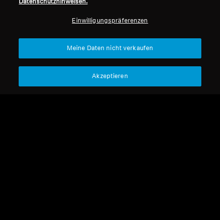
Datenschutzhinweisen.
Professionell
Einwilligungspräferenzen
Nach oben
Meine Daten nicht verkaufen
Support
Akzeptieren
Impressum
Unser Unternehmen
Über uns
Vertrag widerrufen
Karriere bei Sonova
Pressekontakte
Globale Datenschutzrichtlinie
Newsroom
Allgemeine
Sennheiser Consumer
Geschäftsbedingungen für
Markenbotschafter
Online-Verkäufe an Verbraucher
Koordinierte Richtlinie zur
Offenlegung von Schwachstellen