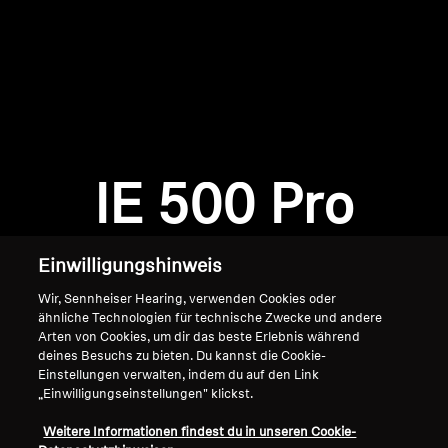
AMBEO Soundbars und Subs
AMBEO entdecken
AMBEO Ersatzteile & Zubehör
Anmeldung erforderlich
Melden Sie sich bei Ihrem Konto an, um
Produkte zu Ihrer Wunschliste hinzuzufügen und
IE 500 Pro
Entdecken
Ihre zuvor gespeicherten Artikel anzuzeigen.
Login
Über uns
Einwilligungshinweis
Innovationen
Wir, Sennheiser Hearing, verwenden Cookies oder
ähnliche Technologien für technische Zwecke und andere
Arten von Cookies, um dir das beste Erlebnis während
Soundspace
deines Besuchs zu bieten. Du kannst die Cookie-
Einstellungen verwalten, indem du auf den Link
„Einwilligungseinstellungen" klickst.
Home
Support
Weitere Informationen findest du in unseren Cookie-