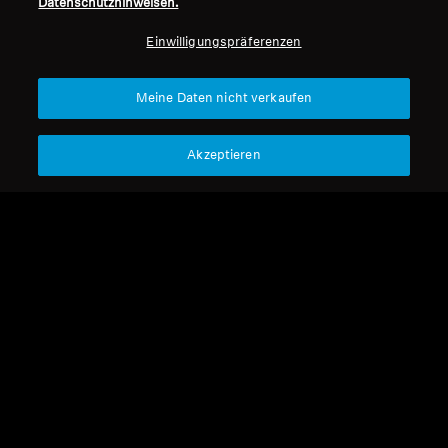
Datenschutzhinweisen.
Professionell
Einwilligungspräferenzen
Nach oben
Meine Daten nicht verkaufen
Support
Akzeptieren
Impressum
Unser Unternehmen
Über uns
Vertrag widerrufen
Karriere bei Sonova
Pressekontakte
Globale Datenschutzrichtlinie
Newsroom
Allgemeine
Sennheiser Consumer
Geschäftsbedingungen für
Markenbotschafter
Online-Verkäufe an Verbraucher
Koordinierte Richtlinie zur
Offenlegung von Schwachstellen