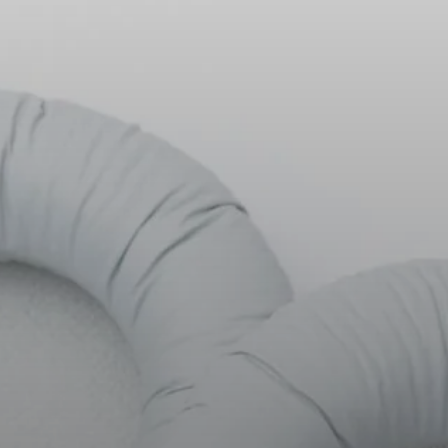
Kopfhörer-Ersatzteile & Zubehör
Hearing
Hearing
TV-Kopfhörer
Ressourcen zum Thema Hören
Original-Hörteile & Zubehör
Soundbars