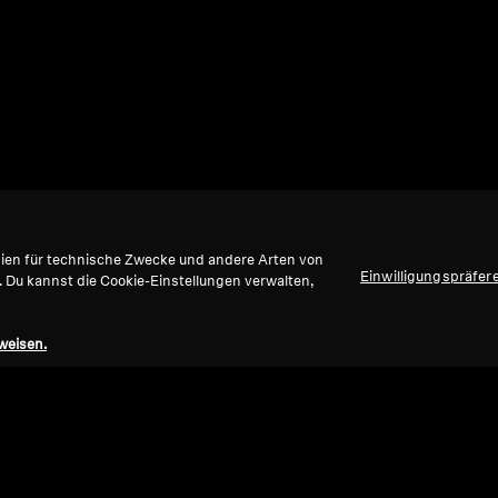
gien für technische Zwecke und andere Arten von
Einwilligungspräfer
. Du kannst die Cookie-Einstellungen verwalten,
weisen.