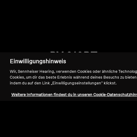
PX 210BT
Einwilligungshinweis
Wir, Sennheiser Hearing, verwenden Cookies oder ähnliche Technolo
Cookies, um dir das beste Erlebnis während deines Besuchs zu bieten
indem du auf den Link „Einwilligungseinstellungen" klickst.
Weitere Informationen findest du in unseren Cookie-Datenschutzhin