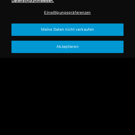
Datenschutzhinweisen.
Professionell
Einwilligungspräferenzen
Nach oben
Meine Daten nicht verkaufen
Support
Akzeptieren
Impressum
Unser Unternehmen
Über uns
Vertrag widerrufen
Karriere bei Sonova
Pressekontakte
Globale Datenschutzrichtlinie
Newsroom
Allgemeine
Sennheiser Consumer
Geschäftsbedingungen für
Markenbotschafter
Online-Verkäufe an Verbraucher
Koordinierte Richtlinie zur
Offenlegung von Schwachstellen