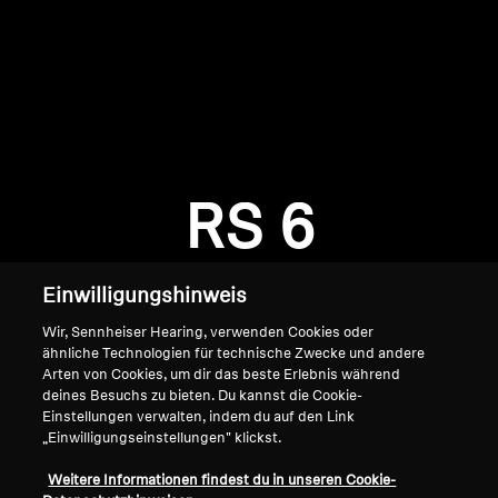
AMBEO Soundbars und Subs
AMBEO entdecken
AMBEO Ersatzteile & Zubehör
Anmeldung erforderlich
Melden Sie sich bei Ihrem Konto an, um
Produkte zu Ihrer Wunschliste hinzuzufügen und
RS 6
Entdecken
Ihre zuvor gespeicherten Artikel anzuzeigen.
Login
Über uns
Einwilligungshinweis
Innovationen
Wir, Sennheiser Hearing, verwenden Cookies oder
ähnliche Technologien für technische Zwecke und andere
Arten von Cookies, um dir das beste Erlebnis während
Soundspace
deines Besuchs zu bieten. Du kannst die Cookie-
Einstellungen verwalten, indem du auf den Link
„Einwilligungseinstellungen" klickst.
Home
Support
Weitere Informationen findest du in unseren Cookie-