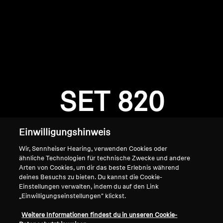
AMBEO Soundbars und Subs
AMBEO entdecken
AMBEO Ersatzteile & Zubehör
Anmeldung erforderlich
Melden Sie sich bei Ihrem Konto an, um
Produkte zu Ihrer Wunschliste hinzuzufügen und
SET 820
Entdecken
Ihre zuvor gespeicherten Artikel anzuzeigen.
Login
Über uns
Einwilligungshinweis
Innovationen
Wir, Sennheiser Hearing, verwenden Cookies oder
ähnliche Technologien für technische Zwecke und andere
Arten von Cookies, um dir das beste Erlebnis während
Soundspace
deines Besuchs zu bieten. Du kannst die Cookie-
Einstellungen verwalten, indem du auf den Link
„Einwilligungseinstellungen" klickst.
Home
Support
Weitere Informationen findest du in unseren Cookie-