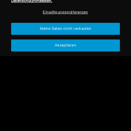
Datenschutzhinweisen.
Professionell
Einwilligungspräferenzen
Nach oben
Meine Daten nicht verkaufen
Support
Akzeptieren
Impressum
Unser Unternehmen
Über uns
Vertrag widerrufen
Karriere bei Sonova
Pressekontakte
Globale Datenschutzrichtlinie
Newsroom
Allgemeine
Sennheiser Consumer
Geschäftsbedingungen für
Markenbotschafter
Online-Verkäufe an Verbraucher
Koordinierte Richtlinie zur
Offenlegung von Schwachstellen