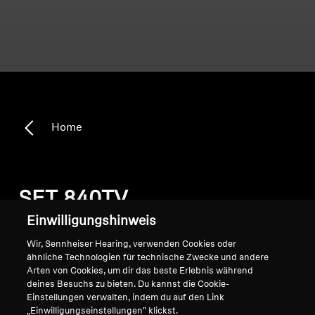
Home
SET 840TV
Einwilligungshinweis
Sortieren
Wir, Sennheiser Hearing, verwenden Cookies oder
ähnliche Technologien für technische Zwecke und andere
Arten von Cookies, um dir das beste Erlebnis während
deines Besuchs zu bieten. Du kannst die Cookie-
Einstellungen verwalten, indem du auf den Link
„Einwilligungseinstellungen" klickst.