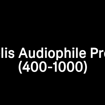
Anmeldung erforderlich
Melden Sie sich bei Ihrem Konto an, um Produkte zu Ihrer
elis Audiophile P
Wunschliste hinzuzufügen und Ihre zuvor gespeicherten
Artikel anzuzeigen.
(400-1000)
Login