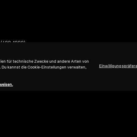
s (400-1000)
gien für technische Zwecke und andere Arten von
Einwilligungspräfer
. Du kannst die Cookie-Einstellungen verwalten,
weisen.
Nach oben