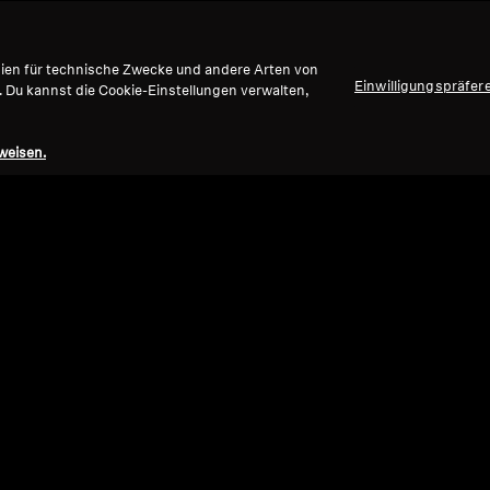
gien für technische Zwecke und andere Arten von
Einwilligungspräfer
. Du kannst die Cookie-Einstellungen verwalten,
weisen.
Refurbished
Ref
Wired Kopfhörer
Wired
CX 80S
HD 