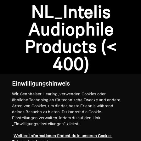
AMBEO Soundbars und Subs
NL_Intelis
AMBEO entdecken
Audiophile
AMBEO Ersatzteile & Zubehör
Anmeldung erforderlich
Products (<
Melden Sie sich bei Ihrem Konto an, um
Produkte zu Ihrer Wunschliste hinzuzufügen und
400)
Entdecken
Ihre zuvor gespeicherten Artikel anzuzeigen.
Login
Über uns
Einwilligungshinweis
Innovationen
Wir, Sennheiser Hearing, verwenden Cookies oder
ähnliche Technologien für technische Zwecke und andere
Arten von Cookies, um dir das beste Erlebnis während
Soundspace
deines Besuchs zu bieten. Du kannst die Cookie-
Einstellungen verwalten, indem du auf den Link
„Einwilligungseinstellungen" klickst.
Home
Support
Weitere Informationen findest du in unseren Cookie-