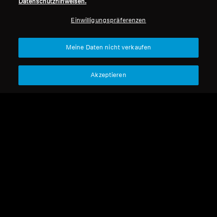
Datenschutzhinweisen.
Professionell
Einwilligungspräferenzen
Nach oben
Meine Daten nicht verkaufen
Support
Akzeptieren
Impressum
Unser Unternehmen
Über uns
Vertrag widerrufen
Karriere bei Sonova
Pressekontakte
Globale Datenschutzrichtlinie
Newsroom
Allgemeine
Sennheiser Consumer
Geschäftsbedingungen für
Markenbotschafter
Online-Verkäufe an Verbraucher
Koordinierte Richtlinie zur
Offenlegung von Schwachstellen