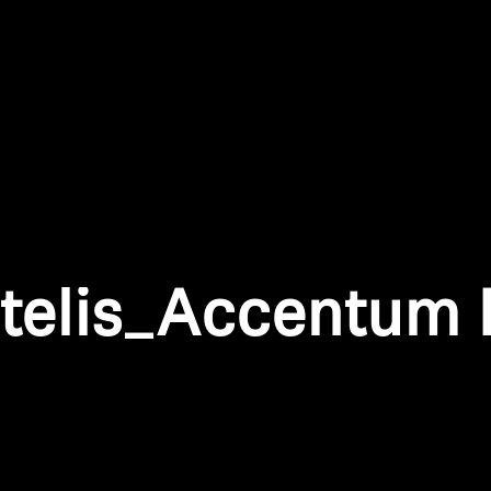
Anmeldung erforderlich
Melden Sie sich bei Ihrem Konto an, um Produkte zu Ihrer
Wunschliste hinzuzufügen und Ihre zuvor gespeicherten
Artikel anzuzeigen.
telis_Accentum
Login