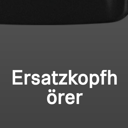
Ersatzkopfh
örer