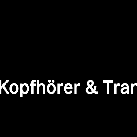
Anmeldung erforderlich
Melden Sie sich bei Ihrem Konto an, um Produkte zu Ihrer
Wunschliste hinzuzufügen und Ihre zuvor gespeicherten
Artikel anzuzeigen.
Kopfhörer & Tra
Login