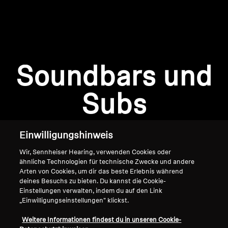
AMBEO Soundbars und Subs
AMBEO entdecken
AMBEO Ersatzteile & Zubehör
Anmeldung erforderlich
Soundbars und
Melden Sie sich bei Ihrem Konto an, um
Produkte zu Ihrer Wunschliste hinzuzufügen und
Subs
Entdecken
Ihre zuvor gespeicherten Artikel anzuzeigen.
Login
Über uns
Einwilligungshinweis
Innovationen
Wir, Sennheiser Hearing, verwenden Cookies oder
ähnliche Technologien für technische Zwecke und andere
Arten von Cookies, um dir das beste Erlebnis während
Soundspace
deines Besuchs zu bieten. Du kannst die Cookie-
Einstellungen verwalten, indem du auf den Link
„Einwilligungseinstellungen" klickst.
Home
Support
Weitere Informationen findest du in unseren Cookie-