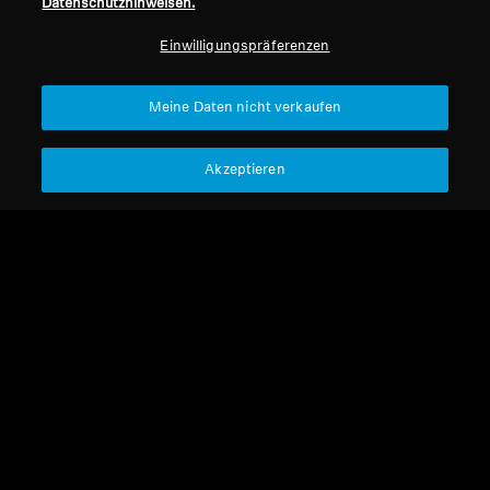
Datenschutzhinweisen.
Professionell
Einwilligungspräferenzen
Nach oben
Meine Daten nicht verkaufen
Support
Akzeptieren
Impressum
Unser Unternehmen
Über uns
Vertrag widerrufen
Karriere bei Sonova
Pressekontakte
Globale Datenschutzrichtlinie
Newsroom
Allgemeine
Sennheiser Consumer
Geschäftsbedingungen für
Markenbotschafter
Online-Verkäufe an Verbraucher
Koordinierte Richtlinie zur
Offenlegung von Schwachstellen