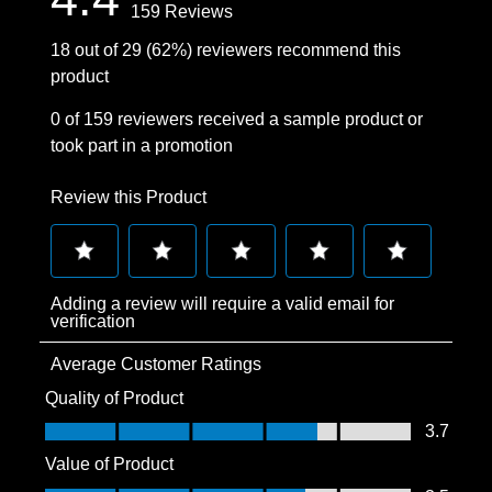
159 Reviews
18 out of 29 (62%) reviewers recommend this
product
0 of 159 reviewers received a sample product or
took part in a promotion
Review this Product
Select
Select
Select
Select
Select
Adding a review will require a valid email for
to
to
to
to
to
verification
rate
rate
rate
rate
rate
Average Customer Ratings
the
the
the
the
the
item
item
item
item
item
Quality of Product
with
with
with
with
with
Quality of Product, 3.7 out of 5
3.7
1
2
3
4
5
Value of Product
star.
stars.
stars.
stars.
stars.
Value of Product, 3.5 out of 5