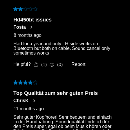
3
of
2 out of 5 stars.
159
Hd450bt issues
Reviews
Fosta
.
8 months ago
Had for a year and only LH side works on
Bluetooth but both on cable. Sound cancel only
sometimes works
Helpful?
Report
(
1
)
(
0
)
4 out of 5 stars.
Top Qualität zum sehr guten Preis
ChrisK
11 months ago
Sehr guter Kopfhörer! Sehr bequem und einfach
in der Handhabung. Soundqualität finde ich für
den Preis super, egal ob beim Musik hören oder