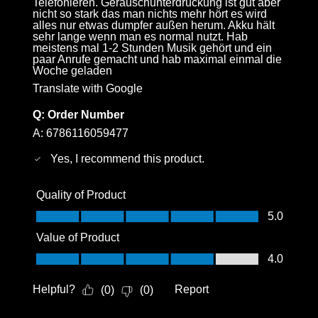
Telefonieren. Geräuschunterdrückung ist gut aber
nicht so stark das man nichts mehr hört es wird
alles nur etwas dumpfer außen herum. Akku hält
sehr lange wenn man es normal nutzt. Hab
meistens mal 1-2 Stunden Musik gehört und ein
paar Anrufe gemacht und hab maximal einmal die
Woche geladen
Translate with Google
Q:
Order Number
A:
6786116059477
Yes, I recommend this product.
Quality of Product
Quality of Product, 5.0 out of 5
5.0
Value of Product
Value of Product, 4.0 out of 5
4.0
Helpful?
Report
(
0
)
(
0
)