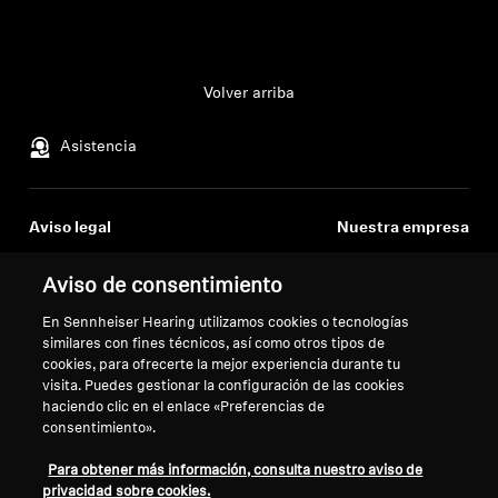
Volver arriba
Asistencia
Aviso legal
Nuestra empresa
Acerca de nosotros
Desistir del contrato
Aviso de consentimiento
Carrera profesional en
Sonova
Política de privacidad global
En Sennheiser Hearing utilizamos cookies o tecnologías
Contactos de prensa
Términos y condiciones generales
similares con fines técnicos, así como otros tipos de
cookies, para ofrecerte la mejor experiencia durante tu
Sala de prensa
de venta online a consumidores
visita. Puedes gestionar la configuración de las cookies
Embajadores de marca
Política de divulgación
haciendo clic en el enlace «Preferencias de
Sennheiser Consumer
coordinada de vulnerabilidades
consentimiento».
Para obtener más información, consulta nuestro aviso de
privacidad sobre cookies.