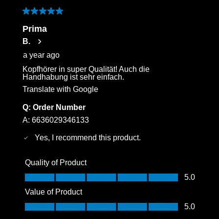
5 out of 5 stars.
Prima
B.
a year ago
Kopfhörer in super Qualität! Auch die
Handhabung ist sehr einfach.
Translate with Google
Q:
Order Number
A:
6636029346133
Yes, I recommend this product.
Quality of Product
Quality of Product, 5.0 out of 5
5.0
Value of Product
Value of Product, 5.0 out of 5
5.0