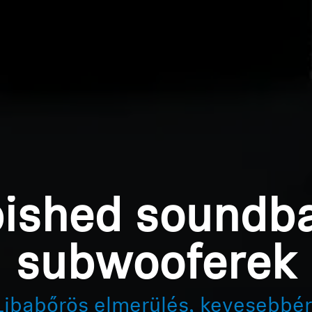
bished soundba
subwooferek
Libabőrös elmerülés, kevesebbér