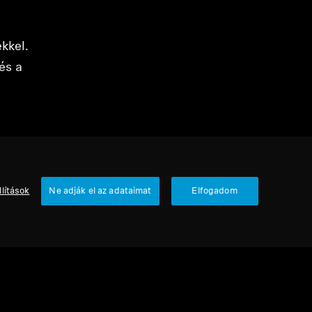
kkel.
és a
llítások
Ne adják el az adataimat
Elfogadom
4 termék
Rendezés