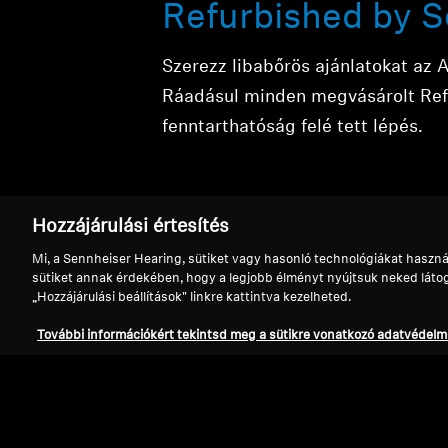
Refurbished by S
Szerezz libabőrös ajánlatokat az 
Ráadásul minden megvásárolt Refu
fenntarthatóság felé tett lépés.
Hozzájárulási értesítés
Mi, a Sennheiser Hearing, sütiket vagy hasonló technológiákat haszná
sütiket annak érdekében, hogy a legjobb élményt nyújtsuk neked látoga
„Hozzájárulási beállítások" linkre kattintva kezelheted.
Refurbished sou
További információkért tekintsd meg a sütikre vonatkozó adatvédelmi