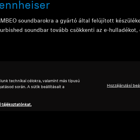
ennheiser
AMBEO soundbarokra a gyártó által felújított készüléke
rbished soundbar tovább csökkenti az e-hulladékot, 
lunk technikai célokra, valamint más típusú
Hozzájárulási beá
tásod során. A sütik beállításait a
ndbarok és subwooferek
 tájékoztatónkat.