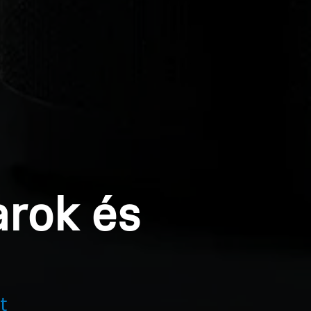
rok és
t