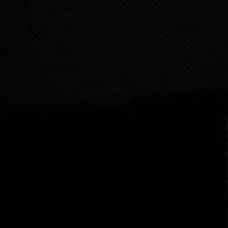
Bejelentkezés szükséges
Jelentkezz be fiókodba, hogy termékeket adj a
kívánságlistádhoz, és megtekinthesd a korábban mentett
tételeidet.
Bejelentkezés