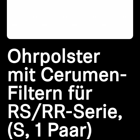
Kopfhörer-Ersatzteile & Zubehör
Hearing
Ohrpolster
Hearing
TV-Kopfhörer
mit Cerumen-
Ressourcen zum Thema Hören
Filtern für
Original-Hörteile & Zubehör
RS/RR-Serie,
(S, 1 Paar)
Soundbars