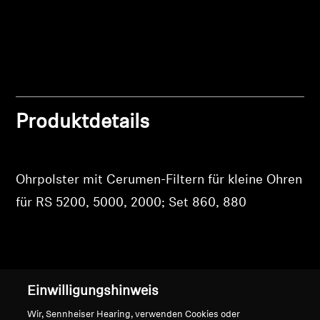
Produkte zu Ihrer Wunschliste hinzuzufügen und
Professionell
Ihre zuvor gespeicherten Artikel anzuzeigen.
Login
Produktdetails
Ohrpolster mit Cerumen-Filtern für kleine Ohren
für RS 5200, 5000, 2000; Set 860, 880
Nach oben
Einwilligungshinweis
Wir, Sennheiser Hearing, verwenden Cookies oder
Support