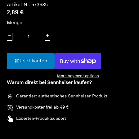
AMBEO Soundbars und Subs
Artikel-Nr. 573685
2,89 €
AMBEO entdecken
Menge
AMBEO Ersatzteile & Zubehör
Menge verringern
Menge erhöhen
Entdecken
Jetzt kaufen
Über uns
More payment options
Warum direkt bei Sennheiser kaufen?
Innovationen
Garantiert authentisches Sennheiser-Produkt
Versandkostenfrei ab 49 €
Soundspace
Experten-Produktsupport
Anmeldung erforderlich
Support
Melden Sie sich bei Ihrem Konto an, um