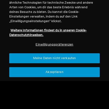
ähnliche Technologien für technische Zwecke und andere
Arten von Cookies, um dir das beste Erlebnis während
deines Besuchs zu bieten. Du kannst die Cookie-
Impressum
Unser Unternehmen
Einstellungen verwalten, indem du auf den Link
„Einwilligungseinstellungen" klickst.
Über uns
Vertrag widerrufen
Karriere bei Sonova
Weitere Informationen findest du in unseren Cookie-
Pressekontakte
Datenschutzhinweisen.
Globale Datenschutzrichtlinie
Newsroom
Allgemeine
Einwilligungspräferenzen
Sennheiser Consumer
Geschäftsbedingungen für
Markenbotschafter
Online-Verkäufe an Verbraucher
Meine Daten nicht verkaufen
Koordinierte Richtlinie zur
Offenlegung von Schwachstellen
Akzeptieren
Impressum
Cookie-Einstellungen
Erklärung zur digitalen Barrierefreiheit
© 2026 Sonova Consumer Hearing GmbH