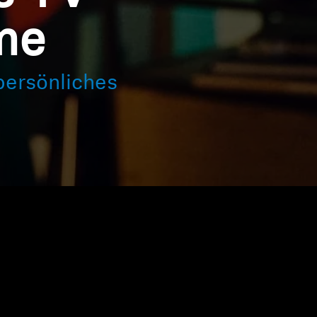
me
persönliches