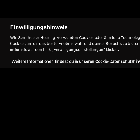
Einwilligungshinweis
Wir, Sennheiser Hearing, verwenden Cookies oder ähnliche Technolo
Cookies, um dir das beste Erlebnis während deines Besuchs zu bieten
indem du auf den Link „Einwilligungseinstellungen" klickst.
Erwecke deine L
Weitere Informationen findest du in unseren Cookie-Datenschutzhin
Leben
Sennheiser TV Listening Systems 
Lautstärkeregelung
und
nahezu nu
kraftvollen,
ausgewogenen Sennheis
Komfort,
was jeden Film, jedes Sp