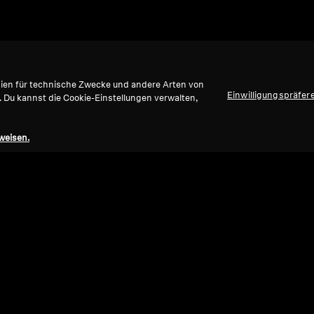
gien für technische Zwecke und andere Arten von
Einwilligungspräfer
. Du kannst die Cookie-Einstellungen verwalten,
ieblingsmedien wieder zum
weisen.
lösen die "Lautstärkekriege" mit
personalisierter, un
ll Latenz
für perfekte Lippensynchronisation.
Genieß
er-Klang in bis zu 30 Metern Entfernung mit maxi
iel und jede Show zu einem persönlichen Kinoerlebnis