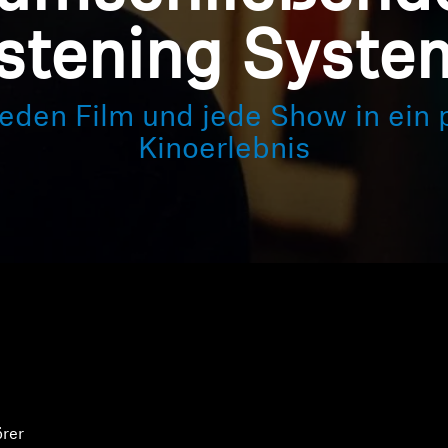
Login
istening Syste
eden Film und jede Show in ein 
Kinoerlebnis
rer