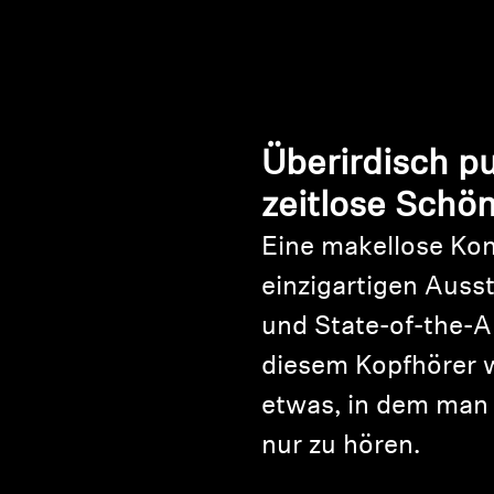
Überirdisch pu
zeitlose Schö
Eine makellose Kon
einzigartigen Auss
und State-of-the-A
diesem Kopfhörer 
etwas, in dem man l
nur zu hören.