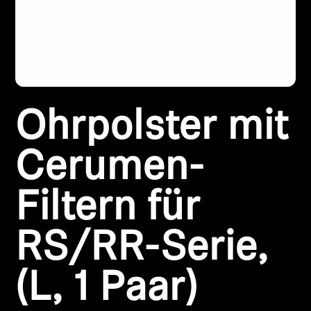
Kopfhörer-Ersatzteile & Zubehör
Hearing
Ohrpolster mit
Hearing
TV-Kopfhörer
Cerumen-
Ressourcen zum Thema Hören
Filtern für
Original-Hörteile & Zubehör
RS/RR-Serie,
(L, 1 Paar)
Soundbars