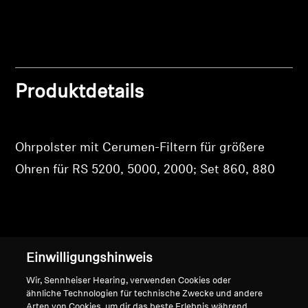
Produkte zu Ihrer Wunschliste hinzuzufügen und
Ihre zuvor gespeicherten Artikel anzuzeigen.
Professionell
Login
Produktdetails
Ohrpolster mit Cerumen-Filtern für größere
Ohren für RS 5200, 5000, 2000; Set 860, 880
Nach oben
Einwilligungshinweis
Support
Wir, Sennheiser Hearing, verwenden Cookies oder
ähnliche Technologien für technische Zwecke und andere
Arten von Cookies, um dir das beste Erlebnis während