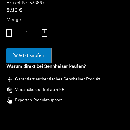
AMBEO Soundbars und Subs
Artikel-Nr. 573687
9,90 €
AMBEO entdecken
Menge
Menge verringern
AMBEO Ersatzteile & Zubehör
Menge erhöhen
Jetzt kaufen
Entdecken
Warum direkt bei Sennheiser kaufen?
Über uns
Garantiert authentisches Sennheiser-Produkt
Innovationen
Versandkostenfrei ab 49 €
Experten-Produktsupport
Soundspace
Anmeldung erforderlich
Melden Sie sich bei Ihrem Konto an, um
Support