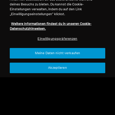
deines Besuchs zu bieten. Du kannst die Cookie-
Impressum
Unser Unternehmen
Einstellungen verwalten, indem du auf den Link
„Einwilligungseinstellungen" klickst.
Über uns
Vertrag widerrufen
Karriere bei Sonova
Weitere Informationen findest du in unseren Cookie-
Pressekontakte
Globale Datenschutzrichtlinie
Datenschutzhinweisen.
Newsroom
Allgemeine
Einwilligungspräferenzen
Sennheiser Consumer
Geschäftsbedingungen für
Markenbotschafter
Online-Verkäufe an Verbraucher
Koordinierte Richtlinie zur
Meine Daten nicht verkaufen
Offenlegung von Schwachstellen
Akzeptieren
Impressum
Cookie-Einstellungen
Erklärung zur digitalen Barrierefreiheit
© 2026 Sonova Consumer Hearing GmbH