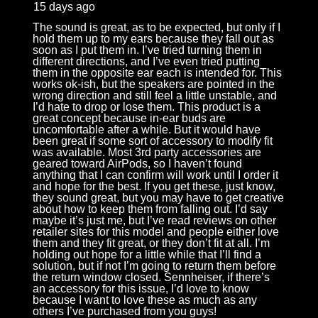
15 days ago
The sound is great, as to be expected, but only if I
hold them up to my ears because they fall out as
soon as I put them in. I’ve tried turning them in
different directions, and I’ve even tried putting
them in the opposite ear each is intended for. This
works ok-ish, but the speakers are pointed in the
wrong direction and still feel a little unstable, and
I’d hate to drop or lose them. This product is a
great concept because in-ear buds are
uncomfortable after a while. But it would have
been great if some sort of accessory to modify fit
was available. Most 3rd party accessories are
geared toward AirPods, so I haven’t found
anything that I can confirm will work until I order it
and hope for the best. If you get these, just know,
they sound great, but you may have to get creative
about how to keep them from falling out. I’d say
maybe it’s just me, but I’ve read reviews on other
retailer sites for this model and people either love
them and they fit great, or they don’t fit at all. I’m
holding out hope for a little while that I’ll find a
solution, but if not I’m going to return them before
the return window closed. Sennheiser, if there’s
an accessory for this issue, I’d love to know
because I want to love these as much as any
others I’ve purchased from you guys!