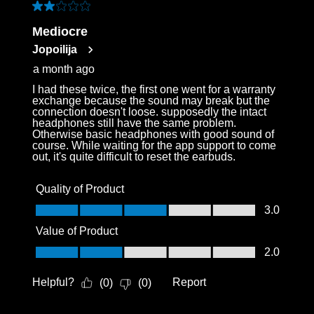
2 out of 5 stars.
Mediocre
Jopoilija
a month ago
I had these twice, the first one went for a warranty
exchange because the sound may break but the
connection doesn't loose. supposedly the intact
headphones still have the same problem.
Otherwise basic headphones with good sound of
course. While waiting for the app support to come
out, it's quite difficult to reset the earbuds.
Quality of Product
Quality of Product, 3.0 out of 5
3.0
Value of Product
Value of Product, 2.0 out of 5
2.0
Helpful?
Report
(
0
)
(
0
)