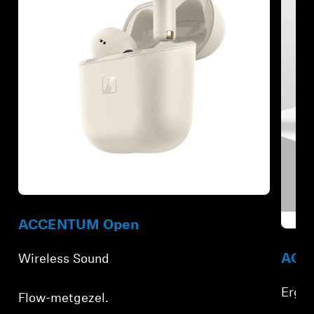
Refurbished
Refur
ACCENTUM Open
ACCE
Wireless Sound
Ergon
Flow-metgezel.