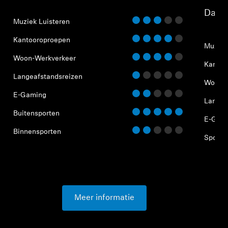
⁠Dage
Muziek Luisteren
Kantooroproepen
Muziek
Woon-Werkverkeer
Kantoo
Langeafstandsreizen
Woon-W
E-Gaming
Langea
Buitensporten
E-Gam
Binnensporten
Sport
Meer informatie