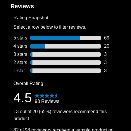
Reviews
Rating Snapshot
Select a row below to filter reviews.
5 stars
stars
69
69 reviews wi
4 stars
stars
20
20 reviews wi
3 stars
stars
3
3 reviews wit
2 stars
stars
3
3 reviews wit
1 star
stars
3
3 reviews wit
Overall Rating
4.5
98 Reviews
13 out of 20 (65%) reviewers recommend this
product
82 of 98 reviewers received a sample product or