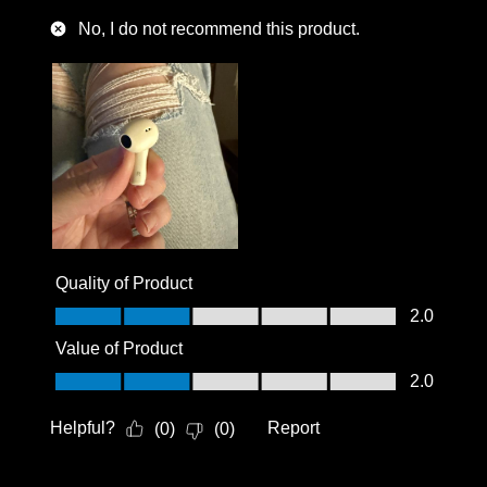
No, I do not recommend this product.
Quality of Product
Quality of Product, 2.0 out of 5
2.0
Value of Product
Value of Product, 2.0 out of 5
2.0
Helpful?
Report
(
0
)
(
0
)