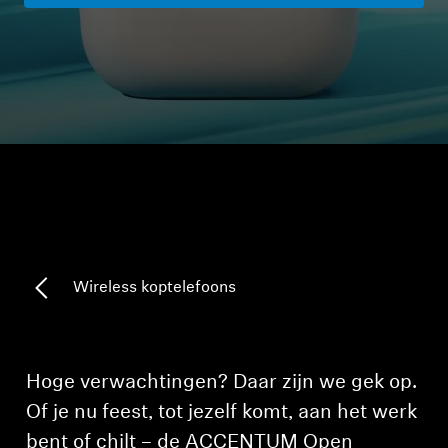
Koptelefoononderdelen en accessoires
Hearing
Gehoor per categorie
TV-koptelefoons voor gehoorondersteuning
Gehoorbronnen
Wireless koptelefoons
Originele gehooronderdelengehoor en accessoires
Hoge verwachtingen? Daar zijn we gek op.
Soundbars
Of je nu feest, tot jezelf komt, aan het werk
bent of chilt – de ACCENTUM Open