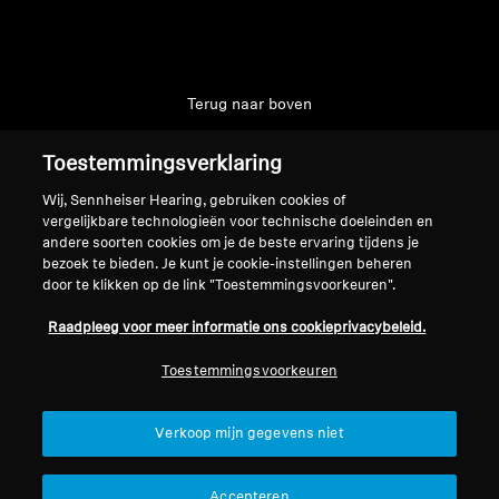
Terug naar boven
Support
Toestemmingsverklaring
Wij, Sennheiser Hearing, gebruiken cookies of
vergelijkbare technologieën voor technische doeleinden en
Juridische kennisgeving
Ons bedrijf
andere soorten cookies om je de beste ervaring tijdens je
bezoek te bieden. Je kunt je cookie-instellingen beheren
Over ons
door te klikken op de link "Toestemmingsvoorkeuren".
Herroep overeenkomst
Carrière bij Sonova
Perscontacten
Wereldwijd privacybeleid
Raadpleeg voor meer informatie ons cookieprivacybeleid.
Nieuwskamer
Algemene verkoopvoorwaarden
Toestemmingsvoorkeuren
Sennheiser Consumer
voor online verkoop aan
Brand Ambassadors
consumenten
Beleid voor gecoördineerde
Verkoop mijn gegevens niet
openbaarmaking van
kwetsbaarheden
Accepteren