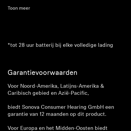
Toon meer
*tot 28 uur batterij bij elke volledige lading
Garantievoorwaarden
Inloggen vereist
Voor Noord-Amerika, Latijns-Amerika &
Meld u aan bij uw account om producten aan uw
Caribisch gebied en Azië-Pacific,
verlanglijst toe te voegen en uw eerder
opgeslagen artikelen te bekijken.
biedt Sonova Consumer Hearing GmbH een
Login
garantie van 12 maanden op dit product.
Voor Europa en het Midden-Oosten biedt