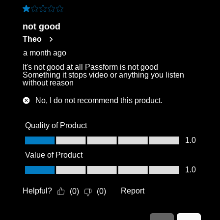
1 out of 5 stars.
not good
Theo
a month ago
It's not good at all Passform is not good
Something it stops video or anything you listen
without reason
No, I do not recommend this product.
Quality of Product
Quality of Product, 1.0 out of 5
1.0
Value of Product
Value of Product, 1.0 out of 5
1.0
Helpful?
Report
(
0
)
(
0
)