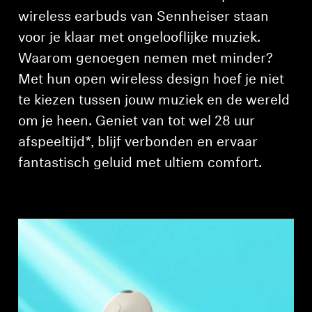
AMBEO soundbars en Subs
wireless earbuds van Sennheiser staan
voor je klaar met ongelooflijke muziek.
Ontdek AMBEO
Waarom genoegen nemen met minder?
AMBEO-onderdelen en accessoires
Met hun open wireless design hoef je niet
te kiezen tussen jouw muziek en de wereld
om je heen. Geniet van tot wel 28 uur
Ontdekken
afspeeltijd*, blijf verbonden en ervaar
fantastisch geluid met ultiem comfort.
Over ons
Innovaties
Sound Space
Support