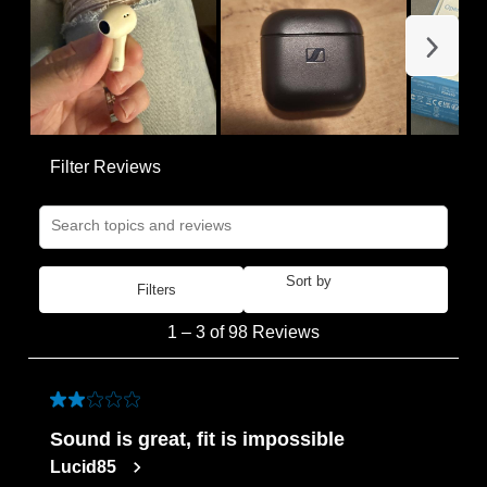
form.
form.
form.
form.
form.
Next
Filter Reviews
Search topics and reviews search region
Sort by
Filters
Most Recent
1
1
–
3 of 98
Reviews
to
3
of
2 out of 5 stars.
98
Sound is great, fit is impossible
Reviews
Lucid85
.