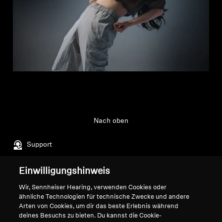
Nach oben
Support
Einwilligungshinweis
Impressum
Unser Unternehmen
Wir, Sennheiser Hearing, verwenden Cookies oder
Über uns
ähnliche Technologien für technische Zwecke und andere
Vertrag widerrufen
Arten von Cookies, um dir das beste Erlebnis während
Karriere bei Sonova
deines Besuchs zu bieten. Du kannst die Cookie-
Pressekontakte
Globale Datenschutzrichtlinie