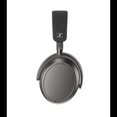
AMBEO Soundbars und Subs
AMBEO entdecken
AMBEO Ersatzteile & Zubehör
Entdecken
Über uns
Innovationen
Soundspace
Support