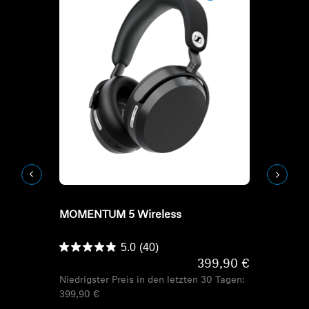
Refurbished
Refurbish
MOMENTUM 5 Wireless
HD-Serie Kop
HDB 630
5.0
(40)
399,90 €
Niedrigster Preis in den letzten 30 Tagen:
399,90 €
Niedrigster