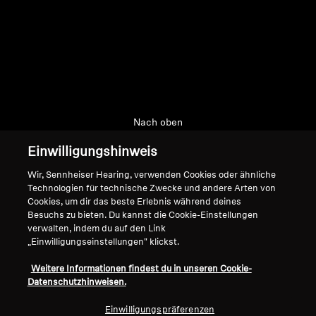
Nach oben
Einwilligungshinweis
Support
Wir, Sennheiser Hearing, verwenden Cookies oder ähnliche
Technologien für technische Zwecke und andere Arten von
Cookies, um dir das beste Erlebnis während deines
Impressum
Unser Unternehmen
Besuchs zu bieten. Du kannst die Cookie-Einstellungen
Über uns
verwalten, indem du auf den Link
Vertrag widerrufen
„Einwilligungseinstellungen" klickst.
Karriere bei Sonova
Pressekontakte
Globale Datenschutzrichtlinie
Weitere Informationen findest du in unseren Cookie-
Newsroom
Allgemeine
Datenschutzhinweisen.
Sennheiser Consumer
Geschäftsbedingungen für
Einwilligungspräferenzen
Markenbotschafter
Online-Verkäufe an Verbraucher