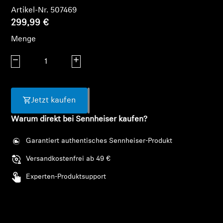
AMBEO Soundbars und Subs
Artikel-Nr. 507469
299,99 €
AMBEO entdecken
Menge
AMBEO Ersatzteile & Zubehör
Menge verringern
Menge erhöhen
Entdecken
Jetzt kaufen
Warum direkt bei Sennheiser kaufen?
Über uns
Garantiert authentisches Sennheiser-Produkt
Innovationen
Versandkostenfrei ab 49 €
Soundspace
Experten-Produktsupport
Support