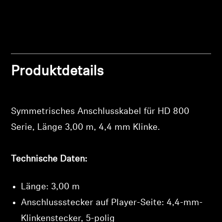
Professionell
Produktdetails
Symmetrisches Anschlusskabel für HD 800
Serie, Länge 3,00 m, 4,4 mm Klinke.
Anmeldung erforderlich
Technische Daten:
Melden Sie sich bei Ihrem Konto an, um Produkte
zu Ihrer Wunschliste hinzuzufügen und Ihre zuvor
Länge: 3,00 m
gespeicherten Artikel anzuzeigen.
Anschlussstecker auf Player-Seite: 4,4-mm-
Login
Klinkenstecker, 5-polig