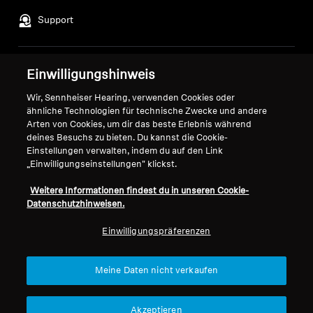
Support
Professionell
Impressum
Unser Unternehmen
Einwilligungshinweis
Über uns
Wir, Sennheiser Hearing, verwenden Cookies oder
Vertrag widerrufen
Karriere bei Sonova
ähnliche Technologien für technische Zwecke und andere
Pressekontakte
Arten von Cookies, um dir das beste Erlebnis während
Globale Datenschutzrichtlinie
deines Besuchs zu bieten. Du kannst die Cookie-
Newsroom
Allgemeine
Einstellungen verwalten, indem du auf den Link
Sennheiser Consumer
Geschäftsbedingungen für
„Einwilligungseinstellungen" klickst.
Brand Ambassadors
Online-Verkäufe an Verbraucher
Weitere Informationen findest du in unseren Cookie-
Koordinierte Richtlinie zur
Datenschutzhinweisen.
Offenlegung von Schwachstellen
Einwilligungspräferenzen
Meine Daten nicht verkaufen
Impressum
Cookie-Einstellungen
Erklärung zur digitalen Barrierefreiheit
Akzeptieren